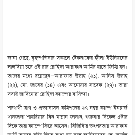
জানা গেছে, বৃহস্পতিবার সকালে টেকনাফের হ্নীলা ইউনিয়নের
লালদিয়া চরে ওই চার রোহিঙ্গা আরাকান আর্মির হাতে জিম্মি হন।
তাদের মধ্যে রয়েছেন—আরাফাত উল্লাহ (২১), আনিস উল্লাহ
(২২), মো. জাবের (১৪) এবং আনোয়ার সাদেক (২৭)। তারা
সবাই জাদিমোরা রোহিঙ্গা ক্যাম্পের বাসিন্দা।
শরণার্থী ত্রাণ ও প্রত্যাবাসন কমিশনের ২৭ নম্বর ক্যাম্প ইনচার্জ
খানজাদা শাহরিয়ার বিন মান্নান জানান, শুক্রবার বিকেল ৫টার
দিকে তারা ক্যাম্পে ফিরে আসেন। বিজিবি’র তৎপরতায় আরাকান
আর্মি তাদের মুক্তি দিতে বাধ্য হয় বলে জানিয়েছেন লে. কর্নেল