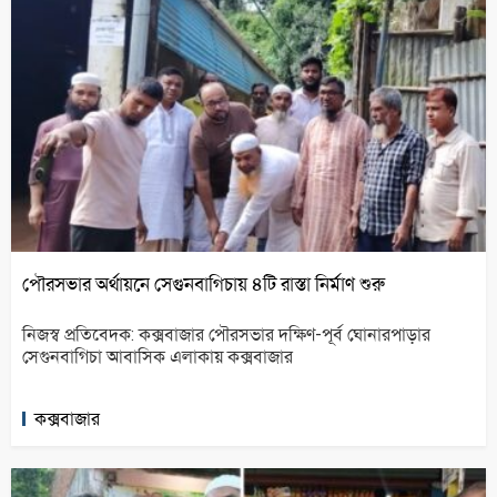
পৌরসভার অর্থায়নে সেগুনবাগিচায় ৪টি রাস্তা নির্মাণ শুরু
নিজস্ব প্রতিবেদক: কক্সবাজার পৌরসভার দক্ষিণ-পূর্ব ঘোনারপাড়ার
সেগুনবাগিচা আবাসিক এলাকায় কক্সবাজার
কক্সবাজার