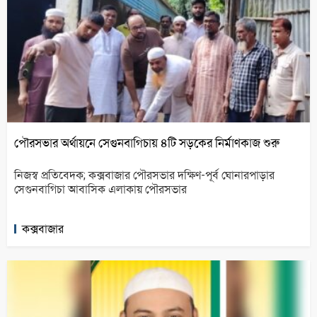
পৌরসভার অর্থায়নে সেগুনবাগিচায় ৪টি সড়কের নির্মাণকাজ শুরু
নিজস্ব প্রতিবেদক; কক্সবাজার পৌরসভার দক্ষিণ-পূর্ব ঘোনারপাড়ার
সেগুনবাগিচা আবাসিক এলাকায় পৌরসভার
কক্সবাজার