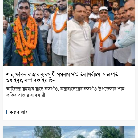
শাহ-ফকির বাজার ব্যবসায়ী সমবায় সমিতির নির্বাচন: সভাপতি
ওবাইদুর, সম্পাদক ইয়াছিন
আজিজুর রহমান রাজু, ঈদগাঁও; কক্সবাজারের ঈদগাঁও উপজেলার শাহ-
ফকির বাজার ব্যবসায়ী
কক্সবাজার