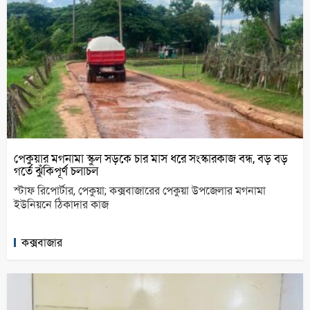
পেকুয়ার মগনামা স্কুল সড়কে চার মাস ধরে সংস্কারকাজ বন্ধ, বড় বড়
গর্তে ঝুঁকিপূর্ণ চলাচল
স্টাফ রিপোর্টার, পেকুয়া; কক্সবাজারের পেকুয়া উপজেলার মগনামা
ইউনিয়নে ঠিকাদার কাজ
কক্সবাজার