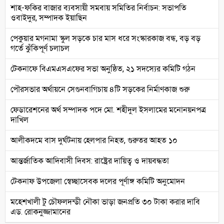
শাহ-ফকির বাজার ব্যবসায়ী সমবায় সমিতির নির্বাচন: সভাপতি
ওবাইদুর, সম্পাদক ইয়াছিন
পেকুয়ার মগনামা স্কুল সড়কে চার মাস ধরে সংস্কারকাজ বন্ধ, বড় বড়
গর্তে ঝুঁকিপূর্ণ চলাচল
টেকনাফে বিএমএসএফের সভা অনুষ্ঠিত, ২১ সদস্যের কমিটি গঠন
পৌরসভার অর্থায়নে সেগুনবাগিচায় ৪টি সড়কের নির্মাণকাজ শুরু
ফেডারেশনের অর্থ সম্পাদক পদে মো. শহীদুল ইসলামের মনোনয়নপত্র
দাখিল
আলীকদমে বাস দুর্ঘটনায় হেলপার নিহত, গুরুতর আহত ১০
আন্তর্জাতিক আদিবাসী দিবস: রাষ্ট্রের দায়িত্ব ও দায়বদ্ধতা
টেকনাফ উপজেলা স্বেচ্ছাসেবক দলের পূর্ণাঙ্গ কমিটি অনুমোদন
মহেশখালী টু চৌফলদন্ডী নৌকা ভাড়া জনপ্রতি ৩০ টাকা করার দাবি
এড. রোকনুজ্জামানের