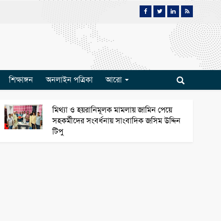
শিক্ষাঙ্গন
অনলাইন পত্রিকা
আরো
মিথ্যা ও হয়রানিমূলক মামলায় জামিন পেয়ে
সহকর্মীদের সংবর্ধনায় সাংবাদিক জসিম উদ্দিন
টিপু