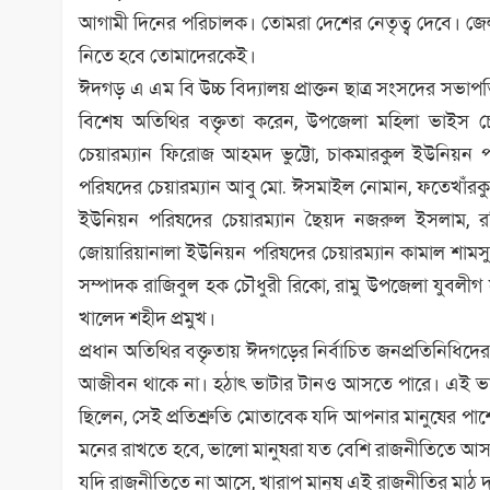
আগামী দিনের পরিচালক। তোমরা দেশের নেতৃত্ব দেবে। জেলা
নিতে হবে তোমাদেরকেই।
ঈদগড় এ এম বি উচ্চ বিদ্যালয় প্রাক্তন ছাত্র সংসদের সভাপত
বিশেষ অতিথির বক্তৃতা করেন, উপজেলা মহিলা ভাইস চ
চেয়ারম্যান ফিরোজ আহমদ ভুট্টো, চাকমারকুল ইউনিয়ন প
পরিষদের চেয়ারম্যান আবু মো. ঈসমাইল নোমান, ফতেখাঁরকুল 
ইউনিয়ন পরিষদের চেয়ারম্যান ছৈয়দ নজরুল ইসলাম, 
জোয়ারিয়ানালা ইউনিয়ন পরিষদের চেয়ারম্যান কামাল শামস
সম্পাদক রাজিবুল হক চৌধুরী রিকো, রামু উপজেলা যুবলীগ সা
খালেদ শহীদ প্রমুখ।
প্রধান অতিথির বক্তৃতায় ঈদগড়ের নির্বাচিত জনপ্রতিনিধি
আজীবন থাকে না। হঠাৎ ভাটার টানও আসতে পারে। এই ভাটার 
ছিলেন, সেই প্রতিশ্রুতি মোতাবেক যদি আপনার মানুষের পাশ
মনের রাখতে হবে, ভালো মানুষরা যত বেশি রাজনীতিতে আ
যদি রাজনীতিতে না আসে, খারাপ মানুষ এই রাজনীতির মাঠ দ