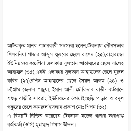
আটককৃত মানব পাচারকারী সদস্যরা হলেন,টেকনাফ পৌরসভার
শিলবনিয়া পাড়ার আব্দুস শুক্কুরের ছেলে রাশেদ (২৫),বাহারছড়া
ইউনিয়নের কচ্চপিয়া এলাকার সুলতান আহাম্মদের ছেলে সালেহ
আহাম্মদ (৩৫),একই এলাকার সুলতান আহাম্মদের ছেলে নুরুল
কবির (২৭),রশিদ আহাম্মদের ছেলে সৈয়দ আলম (২৪) ও
চট্টগ্রাম জেলার গাছুয়া, ইমান আলী চৌকিদার বাড়ী- বর্তমানে
শ্বশুড় বাড়ীরি সাবরাং ইউনিয়নের কোয়াইংছড়ি পাড়ার আবদুল
গফুরের ছেলে কামরুল ইসলাম প্রকাশ মোঃ শিপন (৩২)।
এ বিষয়টি নিশ্চিত করেছেন টেকনাফ মডেল থানার ভারপ্রাপ্ত
কর্মকর্তা (ওসি) মুহাম্মদ গিয়াস উদ্দিন।