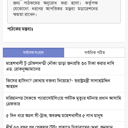
জন্য পাঠকদের অনুরোধ করা হলো। কর্তৃপক্ষ
যেকোনো ধরণের আপত্তিকর মন্তব্য মডারেশনের
ক্ষমতা রাখেন।
পাঠকের মন্তব্যঃ
সর্বশেষ সংবাদ
সর্বাধিক পঠিত
মহেশখালী টু চৌফলদন্ডী নৌকা ভাড়া জনপ্রতি ৩০ টাকা করার দাবি
এড. রোকনুজ্জামানের
কিসের হাসিনা? কোথায় বক্তব্য দিয়েছে?- স্বরাষ্ট্রমন্ত্রী সালাহউদ্দিন
আহমদ
দরিয়ানগর সৈকতে প্যারাসেইলিংয়ে পর্যটক মৃত্যুর ঘটনায় প্রধান আসামি
গ্রেফতার
৫ দিন ধরে অচল সী-ট্রাক, অবরুদ্ধ মহেশখালীর ৫ লাখ মানুষ
দীর্ঘ ৫০ বছর পর পেকুয়ার টৈটং পাহাড়ে চিতাবাঘের দেখা, জনমনে