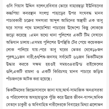
ওসি গিয়াস উদ্দিন বলেন,রবিবার ভোরে বাহারছড়া ইউনিয়নের
কচ্চপিয়া কবরস্থান সংলগ্ন পাহাড়ের উপর সংঘবদ্ধ মানব
পাচারকারী চক্রের সদস্যরা আব্দুল আমিনের অস্থায়ী এক তাবু
ঘরে সাগর পথে মালয়েশিয়া পাচারের উদ্দেশ্যে কিছু লোককে
জড়ো করেছে ।এমন তথ্যে থানা পুলিশের একটি টিম সেখানে
অভিযান চালায়।এসময় পুলিশের উপস্থিতি টের পেয়ে কয়েকজন
লোক পালিয়ে যায়।পরে তাবু ঘরের ভেতর থেকে১৮জন
পুরুষ,১১জন নারী,৩৭শিশু-জনসহ সর্বমোট ৬৬জন ভিকটিমকে
উদ্ধার করতে সক্ষম হয়ওই সময়০৪রাউন্ড রাইফেলের
গুলি,একটি রামদা ও একটি কিরিচসহ মানব পাচারে জড়িত
পাঁচজনকে আটক করা হয়েছে।
ভিকটিমদের জিজ্ঞেসাবাদে জানা যায়,আর্থ-সামাজিক অনগ্রসরতা
ও পরিবেশগত অসহায়ত্বকে পুঁজি করে উন্নত জীবন-যাপন,অধিক
বেতনে চাকুরী ও অবিবাহিত নারীদেরকে বিবাহের মিথ্যা প্রলোভন