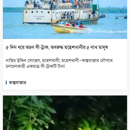
৫ দিন ধরে অচল সী-ট্রাক, অবরুদ্ধ মহেশখালীর ৫ লাখ মানুষ
নাছির উদ্দিন সোহেল, মহেশখালী; মহেশখালী–কক্সবাজার নৌপথে
চলাচলকারী একমাত্র সী-ট্রাকটি টানা
কক্সবাজার