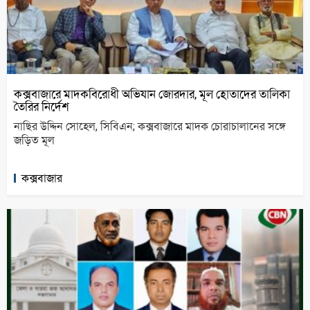
কক্সবাজারে মাদকবিরোধী অভিযান জোরদার, মূল হোতাদের তালিকা
তৈরির নির্দেশ
নাছির উদ্দিন সোহেল, সিবিএন; কক্সবাজারে মাদক চোরাচালানের সঙ্গে
জড়িত মূল
কক্সবাজার