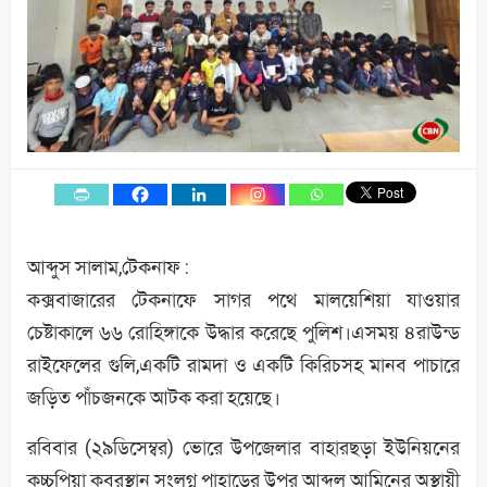
আব্দুস সালাম,টেকনাফ :
কক্সবাজারের টেকনাফে সাগর পথে মালয়েশিয়া যাওয়ার
চেষ্টাকালে ৬৬ রোহিঙ্গাকে উদ্ধার করেছে পুলিশ।এসময় ৪রাউন্ড
রাইফেলের গুলি,একটি রামদা ও একটি কিরিচসহ মানব পাচারে
জড়িত পাঁচজনকে আটক করা হয়েছে।
রবিবার (২৯ডিসেম্বর) ভোরে উপজেলার বাহারছড়া ইউনিয়নের
কচ্চপিয়া কবরস্থান সংলগ্ন পাহাড়ের উপর আব্দুল আমিনের অস্থায়ী