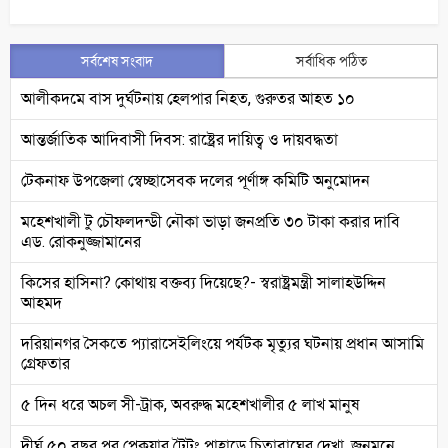
সর্বশেষ সংবাদ
সর্বাধিক পঠিত
আলীকদমে বাস দুর্ঘটনায় হেলপার নিহত, গুরুতর আহত ১০
আন্তর্জাতিক আদিবাসী দিবস: রাষ্ট্রের দায়িত্ব ও দায়বদ্ধতা
টেকনাফ উপজেলা স্বেচ্ছাসেবক দলের পূর্ণাঙ্গ কমিটি অনুমোদন
মহেশখালী টু চৌফলদন্ডী নৌকা ভাড়া জনপ্রতি ৩০ টাকা করার দাবি
এড. রোকনুজ্জামানের
কিসের হাসিনা? কোথায় বক্তব্য দিয়েছে?- স্বরাষ্ট্রমন্ত্রী সালাহউদ্দিন
আহমদ
দরিয়ানগর সৈকতে প্যারাসেইলিংয়ে পর্যটক মৃত্যুর ঘটনায় প্রধান আসামি
গ্রেফতার
৫ দিন ধরে অচল সী-ট্রাক, অবরুদ্ধ মহেশখালীর ৫ লাখ মানুষ
দীর্ঘ ৫০ বছর পর পেকুয়ার টৈটং পাহাড়ে চিতাবাঘের দেখা, জনমনে