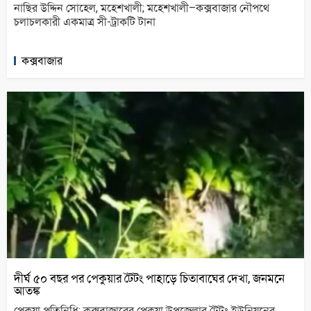
নাছির উদ্দিন সোহেল, মহেশখালী; মহেশখালী–কক্সবাজার নৌপথে
চলাচলকারী একমাত্র সী-ট্রাকটি টানা
কক্সবাজার
দীর্ঘ ৫০ বছর পর পেকুয়ার টৈটং পাহাড়ে চিতাবাঘের দেখা, জনমনে
আতঙ্ক
পেকুয়া প্রতিনিধি; কক্সবাজারের পেকুয়া উপজেলার টৈটং ইউনিয়নের