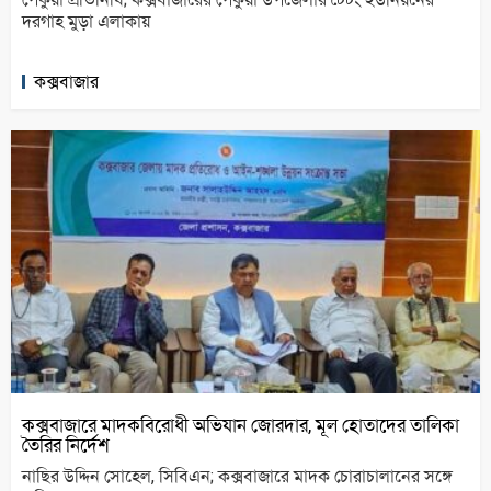
দরগাহ মুড়া এলাকায়
কক্সবাজার
কক্সবাজারে মাদকবিরোধী অভিযান জোরদার, মূল হোতাদের তালিকা
তৈরির নির্দেশ
নাছির উদ্দিন সোহেল, সিবিএন; কক্সবাজারে মাদক চোরাচালানের সঙ্গে