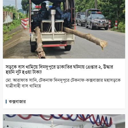
সড়কে বাস থামিয়ে দিনদুপুরে ডাকাতির ঘটনায় গ্রেপ্তার ২, উদ্ধার
হয়নি লুট হওয়া টাকা!
মো. আরাফাত সানি, টেকনাফ দিনদুপুরে টেকনাফ-কক্সবাজার মহাসড়কে
যাত্রীবাহী বাস থামিয়ে
কক্সবাজার