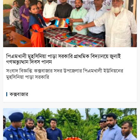
পিএমখালী মুহসিনিয়া পাড়া সরকারি প্রাথমিক বিদ্যালয়ে জুলাই
গণঅভ্যুত্থান দিবস পালন
সংবাদ বিজ্ঞপ্তি: কক্সবাজার সদর উপজেলার পিএমখালী ইউনিয়নের
মুহসিনিয়া পাড়া সরকারি
কক্সবাজার