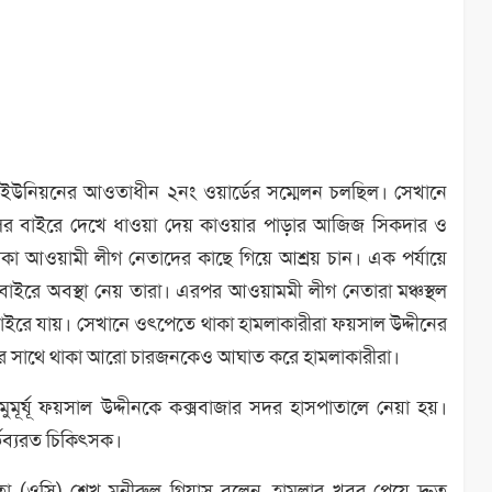
শ্কুল ইউনিয়নের আওতাধীন ২নং ওয়ার্ডের সম্মেলন চলছিল। সেখানে
থলের বাইরে দেখে ধাওয়া দেয় কাওয়ার পাড়ার আজিজ সিকদার ও
থাকা আওয়ামী লীগ নেতাদের কাছে গিয়ে আশ্রয় চান। এক পর্যায়ে
 বাইরে অবস্থা নেয় তারা। এরপর আওয়ামমী লীগ নেতারা মঞ্চস্থল
 বাইরে যায়। সেখানে ওৎপেতে থাকা হামলাকারীরা ফয়সাল উদ্দীনের
ার সাথে থাকা আরো চারজনকেও আঘাত করে হামলাকারীরা।
 মুমূর্ষূ ফয়সাল উদ্দীনকে কক্সবাজার সদর হাসপাতালে নেয়া হয়।
্তব্যরত চিকিৎসক।
মকতা (ওসি) শেখ মুনীরুল গিয়াস বলেন, হামলার খবর পেয়ে দ্রুত