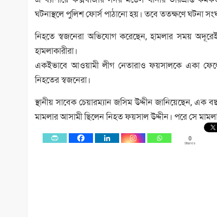
ঘটনাস্থলে পুলিশ ফোর্স পাঠানো হয়। তবে ততক্ষণে ঘটনা সং
নিহতে স্বজনেরা অভিযোগ করেছেন, হামলার সময় অদূরেই 
হামলাকারীরা।
একইভাবে আওয়ামী লীগ নেতারাও ফয়সালকে একা ফেলে নি
নিহতের স্বজনেরা।
স্থানীয় সাবেক চেয়ারম্যান জসিম উদ্দীন জানিয়েছেন, এ
মামলার আসামী ছিলেন নিহত ফয়সাল উদ্দীন। পরে সে মামল
0
Shares