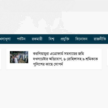
েলাধূলা
পর্যটন
রকমারী
বিশ্ব
প্রযুক্তি
বিনোদন
রাজনীতি
করলিয়ামুরা এগ্রোফার্ম সমবায়ের জমি
দখলচেষ্টার অভিযোগ, ৬ রোহিঙ্গাসহ ৯ শ্রমিককে
পুলিশের কাছে সোপর্দ