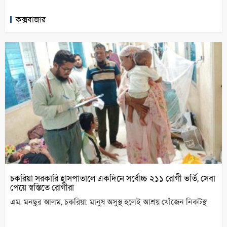
কক্সবাজার
চকরিয়া সরকারি হাসপাতালে একদিনে সর্বোচ্চ ২১১ রোগী ভর্তি, সেবা
পেয়ে স্বস্তিতে রোগীরা
এম. মনছুর আলম, চকরিয়া: মানুষ অসুস্থ হলেই আশ্রয় খোঁজেন নিকটস্থ