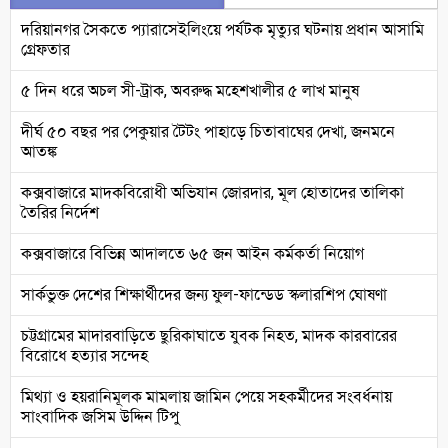
দরিয়ানগর সৈকতে প্যারাসেইলিংয়ে পর্যটক মৃত্যুর ঘটনায় প্রধান আসামি
গ্রেফতার
৫ দিন ধরে অচল সী-ট্রাক, অবরুদ্ধ মহেশখালীর ৫ লাখ মানুষ
দীর্ঘ ৫০ বছর পর পেকুয়ার টৈটং পাহাড়ে চিতাবাঘের দেখা, জনমনে
আতঙ্ক
কক্সবাজারে মাদকবিরোধী অভিযান জোরদার, মূল হোতাদের তালিকা
তৈরির নির্দেশ
কক্সবাজারে বিভিন্ন আদালতে ৬৫ জন আইন কর্মকর্তা নিয়োগ
সার্কভুক্ত দেশের শিক্ষার্থীদের জন্য ফুল-ফান্ডেড স্কলারশিপ ঘোষণা
চট্টগ্রামের মাদারবাড়িতে ছুরিকাঘাতে যুবক নিহত, মাদক কারবারের
বিরোধে হত্যার সন্দেহ
মিথ্যা ও হয়রানিমূলক মামলায় জামিন পেয়ে সহকর্মীদের সংবর্ধনায়
সাংবাদিক জসিম উদ্দিন টিপু