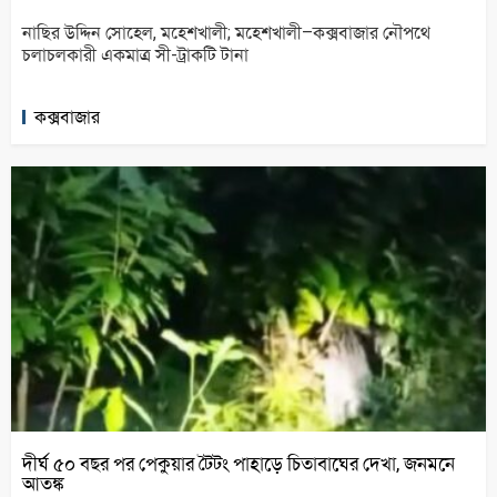
নাছির উদ্দিন সোহেল, মহেশখালী; মহেশখালী–কক্সবাজার নৌপথে
চলাচলকারী একমাত্র সী-ট্রাকটি টানা
কক্সবাজার
দীর্ঘ ৫০ বছর পর পেকুয়ার টৈটং পাহাড়ে চিতাবাঘের দেখা, জনমনে
আতঙ্ক