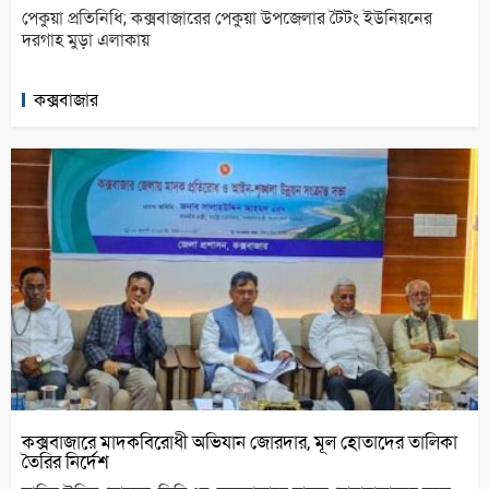
পেকুয়া প্রতিনিধি; কক্সবাজারের পেকুয়া উপজেলার টৈটং ইউনিয়নের
দরগাহ মুড়া এলাকায়
কক্সবাজার
কক্সবাজারে মাদকবিরোধী অভিযান জোরদার, মূল হোতাদের তালিকা
তৈরির নির্দেশ