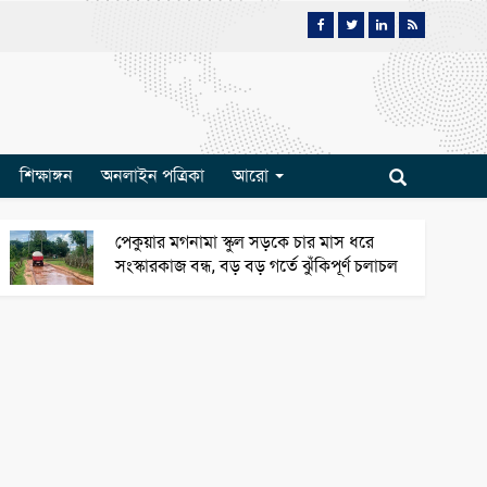
শিক্ষাঙ্গন
অনলাইন পত্রিকা
আরো
পেকুয়ার মগনামা স্কুল সড়কে চার মাস ধরে
সংস্কারকাজ বন্ধ, বড় বড় গর্তে ঝুঁকিপূর্ণ চলাচল