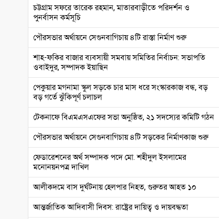
চট্টগ্রাম সফরে তারেক রহমান, মাতারবাড়ীতে পরিদর্শন ও
পুনর্বাসন কর্মসূচি
পৌরসভার অর্থায়নে সেগুনবাগিচায় ৪টি রাস্তা নির্মাণ শুরু
শাহ-ফকির বাজার ব্যবসায়ী সমবায় সমিতির নির্বাচন: সভাপতি
ওবাইদুর, সম্পাদক ইয়াছিন
পেকুয়ার মগনামা স্কুল সড়কে চার মাস ধরে সংস্কারকাজ বন্ধ, বড়
বড় গর্তে ঝুঁকিপূর্ণ চলাচল
টেকনাফে বিএমএসএফের সভা অনুষ্ঠিত, ২১ সদস্যের কমিটি গঠন
পৌরসভার অর্থায়নে সেগুনবাগিচায় ৪টি সড়কের নির্মাণকাজ শুরু
ফেডারেশনের অর্থ সম্পাদক পদে মো. শহীদুল ইসলামের
মনোনয়নপত্র দাখিল
আলীকদমে বাস দুর্ঘটনায় হেলপার নিহত, গুরুতর আহত ১০
আন্তর্জাতিক আদিবাসী দিবস: রাষ্ট্রের দায়িত্ব ও দায়বদ্ধতা