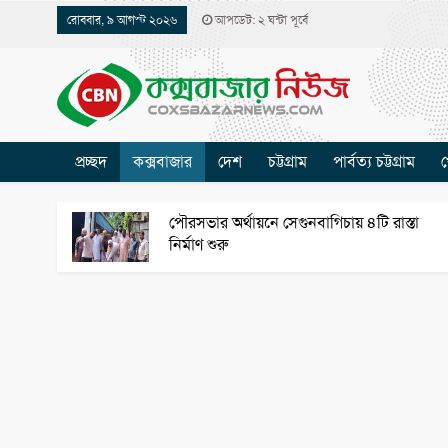
রোববার, ৯ আগস্ট ২০২৬
আপডেট: ২ ঘন্টা পূর্বে
প্রচ্ছদ
কক্সবাজার
দেশ
চট্টগ্রাম
পার্বত্য চট্টগ্রাম
খ
পৌরসভার অর্থায়নে সেগুনবাগিচায় ৪টি রাস্তা
নির্মাণ শুরু