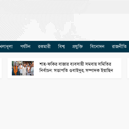
েলাধূলা
পর্যটন
রকমারী
বিশ্ব
প্রযুক্তি
বিনোদন
রাজনীতি
শাহ-ফকির বাজার ব্যবসায়ী সমবায় সমিতির
নির্বাচন: সভাপতি ওবাইদুর, সম্পাদক ইয়াছিন