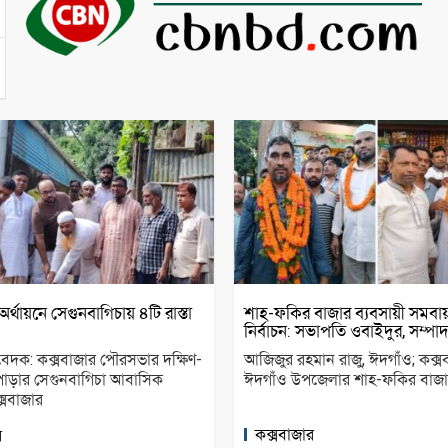
থায়নে সেগুনবাগিচায় ৪টি রাস্তা
শাহ-ফকির বাজার ব্যবসায়ী সমবা
নির্বাচন: সভাপতি ওবাইদুর, সম্প
তিবেদক: কক্সবাজার পৌরসভার দক্ষিণ-
আজিজুর রহমান রাজু, ঈদগাঁও; কক্স
রপাড়ার সেগুনবাগিচা আবাসিক
ঈদগাঁও উপজেলার শাহ-ফকির বাজার
্সবাজার
কক্সবাজার
র