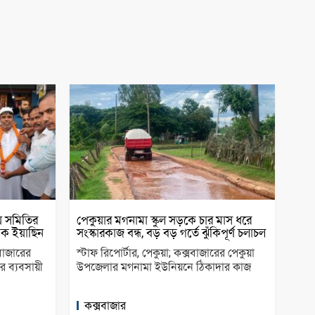
য় সমিতির
পেকুয়ার মগনামা স্কুল সড়কে চার মাস ধরে
াদক ইয়াছিন
সংস্কারকাজ বন্ধ, বড় বড় গর্তে ঝুঁকিপূর্ণ চলাচল
বাজারের
স্টাফ রিপোর্টার, পেকুয়া; কক্সবাজারের পেকুয়া
 ব্যবসায়ী
উপজেলার মগনামা ইউনিয়নে ঠিকাদার কাজ
কক্সবাজার