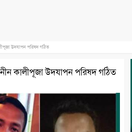
 কালীপূজা উদযাপন পরিষদ গঠিত
র্বজনীন কালীপূজা উদযাপন পরিষদ গঠিত