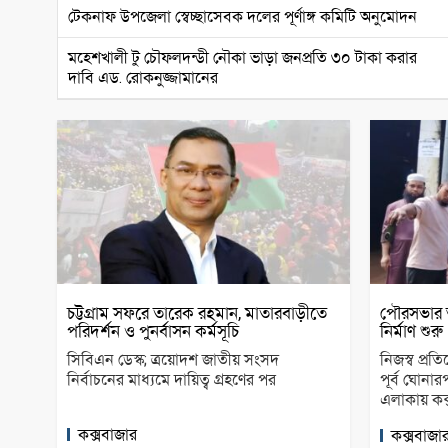
টেকনাফ উপজেলা স্বেচ্ছাসেবক দলের পূর্ণাঙ্গ কমিটি অনুমোদন
মহেশখালী টু চৌফলদন্ডী নৌকা ভাড়া জনপ্রতি ৩০ টাকা করার
দাবি এড. রোকনুজ্জামানের
চট্টগ্রাম সফরে তারেক রহমান, মাতারবাড়ীতে
পৌরসভার অর্
পরিদর্শন ও পুনর্বাসন কর্মসূচি
নির্মাণ শুরু
সিবিএন ডেস্ক; ত্রয়োদশ জাতীয় সংসদ
নিজস্ব প্র
নির্বাচনের মাধ্যমে দায়িত্ব গ্রহণের পর
পূর্ব ঘোনা
এলাকায় কক
কক্সবাজার
কক্সবাজা