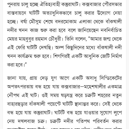
পুনরায় চালু হচ্ছে ঐতিহ্যবাহী কস্তুরাঘাট। কক্সবাজার পৌরসভার
বাস্তবায়নে ঘাটটি অত্যাধুনিকভাবে চালু করার উদ্যোগ নেয়া
হচ্ছে। বর্ষা মৌসুম শেষে বদরমোকাম এলাকা থেকে বাঁকখালী
নদীর খনন কাজ শুরু করা হবে বলে জানিয়েছেন নবনির্বাচিত
মেয়র মাহবুবুর রহমান চৌধুরী। তিনি বলেন, “আমার জন্ম থেকে
এই ফেরি ঘাটটি দেখছি। অল্প কিছুদিনের মধ্যে বাঁকখালী নদী
খনন কার্যক্রম শুরু হবে। শিগগিরই একটি আধুনিক জেটি নির্মাণ
করা হবে।”
জানা যায়, প্রায় দেড় যুগ আগে একটি অসাধু সিন্ডিকেটের
অপতৎপরতায় বন্ধ হয়ে যায় কক্সবাজার—মহেশখালীর একমাত্র
নৌপথ এই ঘাট। ওই সময় ষড়যন্ত্র করে চক্রটি শহরের নতুন
বাহারছড়ার বাঁকখালী পয়েন্টে ঘাটটি স্থানান্তর করে। সেই থেকে
বন্ধ হয়ে যায় কস্তুরাঘাট। ঘাটটি বন্ধ হয়ে যাওয়ার সুযোগ লুপে
নেয় দখলবাজ চক্র। চক্রটি নদীর গতিপথ পরিবর্তন করার