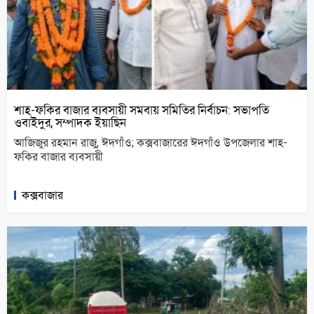
শাহ-ফকির বাজার ব্যবসায়ী সমবায় সমিতির নির্বাচন: সভাপতি
ওবাইদুর, সম্পাদক ইয়াছিন
আজিজুর রহমান রাজু, ঈদগাঁও; কক্সবাজারের ঈদগাঁও উপজেলার শাহ-
ফকির বাজার ব্যবসায়ী
কক্সবাজার