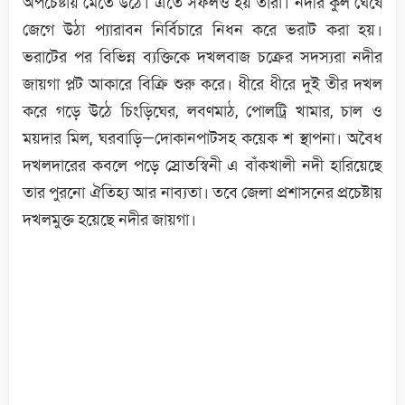
অপচেষ্টায় মেতে উঠে। এতে সফলও হয় তাঁরা। নদীর কুল ঘেঁষে
জেগে উঠা প্যারাবন নির্বিচারে নিধন করে ভরাট করা হয়।
ভরাটের পর বিভিন্ন ব্যক্তিকে দখলবাজ চক্রের সদস্যরা নদীর
জায়গা প্লট আকারে বিক্রি শুরু করে। ধীরে ধীরে দুই তীর দখল
করে গড়ে উঠে চিংড়িঘের, লবণমাঠ, পোলট্রি খামার, চাল ও
ময়দার মিল, ঘরবাড়ি—দোকানপাটসহ কয়েক শ স্থাপনা। অবৈধ
দখলদারের কবলে পড়ে স্রোতস্বিনী এ বাঁকখালী নদী হারিয়েছে
তার পুরনো ঐতিহ্য আর নাব্যতা। তবে জেলা প্রশাসনের প্রচেষ্টায়
দখলমুক্ত হয়েছে নদীর জায়গা।