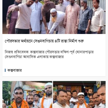
পৌরসভার অর্থায়নে সেগুনবাগিচায় ৪টি রাস্তা নির্মাণ শুরু
নিজস্ব প্রতিবেদক: কক্সবাজার পৌরসভার দক্ষিণ-পূর্ব ঘোনারপাড়ার
সেগুনবাগিচা আবাসিক এলাকায় কক্সবাজার
কক্সবাজার