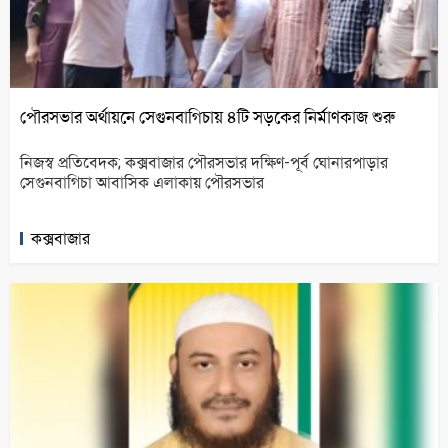
পৌরসভার অর্থায়নে সেগুনবাগিচায় ৪টি সড়কের নির্মাণকাজ শুরু
নিজস্ব প্রতিবেদক; কক্সবাজার পৌরসভার দক্ষিণ-পূর্ব ঘোনারপাড়ার
সেগুনবাগিচা আবাসিক এলাকায় পৌরসভার
কক্সবাজার