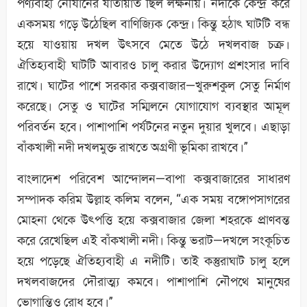
পণ্যবাহী নৌযানের যাতায়াত ছিল লক্ষনীয়। নদীকে কেন্দ্র করে
একসময় গড়ে উঠেছিল বাণিজ্যিক কেন্দ্র। কিন্তু হঠাৎ ঘাটটি বন্ধ
হয়ে যাওয়ায় দখল উৎসবে মেতে উঠে দখলবাজ চক্র।
ঐতিহ্যবাহী ঘাটটি আবারও চালু করার উদ্যোগ প্রশংসার দাবি
রাখে। ঘাটের পাশে সরকার কক্সবাজার—খুরুশকুল সেতু নির্মাণ
করেছে। সেতু ও ঘাটের সম্মিলনে যোগাযোগ ব্যবস্থার আমূল
পরিবর্তন হবে। পাশাপাশি পর্যটনের নতুন দুয়ার খুলবে। এছাড়া
বাঁকখালী নদী দখলমুক্ত রাখতে অগ্রণী ভূমিকা রাখবে।”
বাংলাদেশ পরিবেশ আন্দোলন—বাপা কক্সবাজারের সাধারণ
সম্পাদক করিম উল্লাহ কলিম বলেন, “এক সময় বঙ্গোপসাগরের
মোহনা থেকে উৎপত্তি হয়ে কক্সবাজার জেলা শহরকে প্রাণবন্ত
করে রেখেছিল এই বাঁকখালী নদী। কিন্তু ভরাট—দখলে সংকূচিত
হয়ে পড়েছে ঐতিহ্যবাহী এ নদীটি। তাই কস্তুরাঘাট চালু হলে
দখলবাজদের দৌরাত্ম্য কমবে। পাশাপাশি নৌপথে মানুষের
ভোগান্তিও রোধ হবে।”