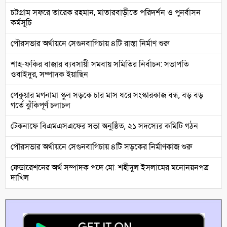
চট্টগ্রাম সফরে তারেক রহমান, মাতারবাড়ীতে পরিদর্শন ও পুনর্বাসন
কর্মসূচি
পৌরসভার অর্থায়নে সেগুনবাগিচায় ৪টি রাস্তা নির্মাণ শুরু
শাহ-ফকির বাজার ব্যবসায়ী সমবায় সমিতির নির্বাচন: সভাপতি
ওবাইদুর, সম্পাদক ইয়াছিন
পেকুয়ার মগনামা স্কুল সড়কে চার মাস ধরে সংস্কারকাজ বন্ধ, বড় বড়
গর্তে ঝুঁকিপূর্ণ চলাচল
টেকনাফে বিএমএসএফের সভা অনুষ্ঠিত, ২১ সদস্যের কমিটি গঠন
পৌরসভার অর্থায়নে সেগুনবাগিচায় ৪টি সড়কের নির্মাণকাজ শুরু
ফেডারেশনের অর্থ সম্পাদক পদে মো. শহীদুল ইসলামের মনোনয়নপত্র
দাখিল