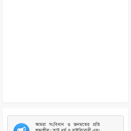
আমরা সংবিধান ও জনমতের প্রতি
শ্রদ্ধাশীল। তাই ধর্ম ও রাষ্ট্রবিরোধী এবং