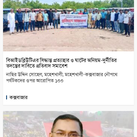
বিআইডব্লিউটিএর সিদ্ধান্ত প্রত্যাহার ও ঘাটের অনিয়ম-দুর্নীতির
তদন্তের দাবিতে প্রতিবাদ সমাবেশ
নাছির উদ্দিন সোহেল, মহেশখালী; মহেশখালী-কক্সবাজার নৌপথে
পর্যটকদের ওপর আরোপিত ১০০
কক্সবাজার