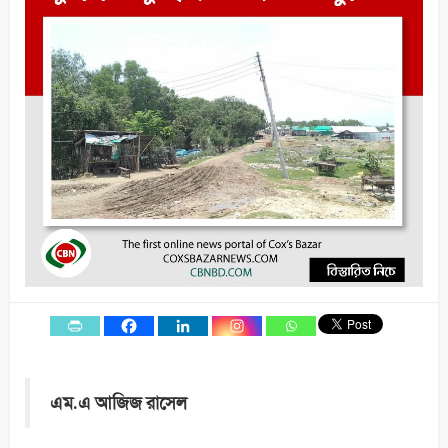
এম.এ আজিজ রাসেল