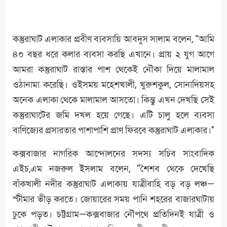
কস্তুরাঘাট এলাকার প্রবীণ ব্যবসায়ি আবদুস সালাম বলেন, “আমি
৪০ বছর ধরে কলার ব্যবসা করছি এখানে। প্রায় ২ যুগ আগে
আমরা কস্তুরাঘাট রাস্তার পাশ থেকেই নৌকা দিয়ে মালামাল
ওঠানামা করেছি। ওইসময় মহেশখালী, খুরুশকুল, সোনাদিয়সহ
অনেক এলাকা থেকে মালামাল আসতো। কিন্তু এখন দেখছি সেই
কস্তুরাঘাটের জমি দখল হয়ে গেছে। এটি চালু হলে ব্যবসা
বাণিজ্যের প্রসারতার পাশাপাশি প্রাণ ফিরবে কস্তুরাঘাট এলাকার।”
কক্সবাজার নাগরিক আন্দোলনের সদস্য সচিব সাংবাদিক
এইচ,এম নজরুল ইসলাম বলেন, “শৈশব থেকে দেখেছি
বাঁকখালী নদীর কস্তুরাঘাট এলাকায় যাত্রীবাহি বড় বড় লঞ্চ—
স্টীমার ভীড় করতে। জোয়ারের সময় পানি শহরের বাজারঘাটায়
ঢুকে পড়ত। চট্টগ্রাম—কক্সবাজার নৌপথে প্রতিদিনই যাত্রী ও