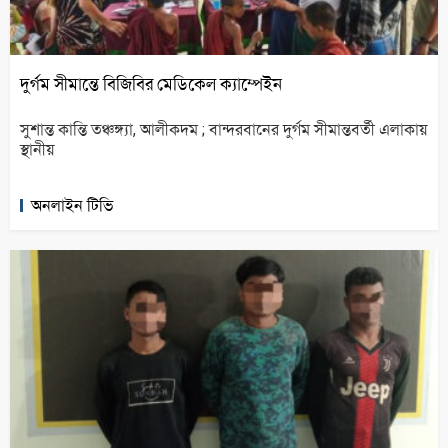
দুর্গম সীমান্তে বিজিবির মেডিকেল ক্যাম্পেইন
সুশান্ত কান্তি তঞ্চঙ্গ্যা, আলীকদম ; বান্দরবানের দুর্গম সীমান্তবর্তী এলাকায়
স্থানীয়
অনলাইন টিভি