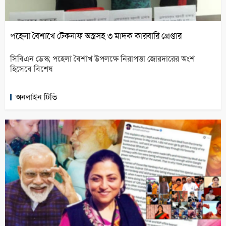
পহেলা বৈশাখে টেকনাফ অস্ত্রসহ ৩ মাদক কারবারি গ্রেপ্তার
সিবিএন ডেস্ক; পহেলা বৈশাখ উপলক্ষে নিরাপত্তা জোরদারের অংশ
হিসেবে বিশেষ
অনলাইন টিভি