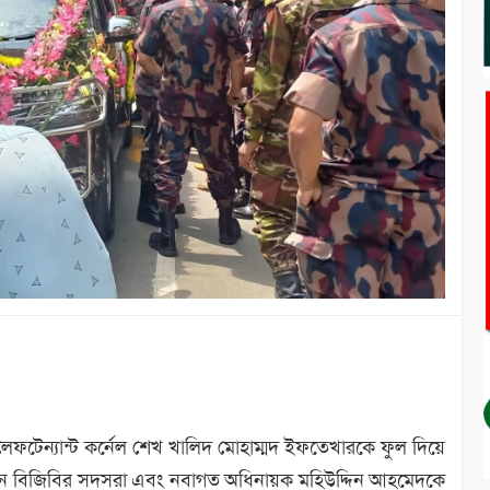
েফটেন্যান্ট কর্নেল শেখ খালিদ মোহাম্মদ ইফতেখারকে ফুল দিয়ে
েছেন বিজিবির সদসরা এবং নবাগত অধিনায়ক মহিউদ্দিন আহমেদকে