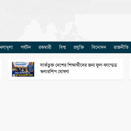
েলাধূলা
পর্যটন
রকমারী
বিশ্ব
প্রযুক্তি
বিনোদন
রাজনীতি
সার্কভুক্ত দেশের শিক্ষার্থীদের জন্য ফুল-ফান্ডেড
স্কলারশিপ ঘোষণা