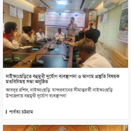
নাইক্ষ্যংছড়িতে বহুমুখী দুর্যোগ ব্যবস্থাপনা ও আগাম প্রস্তুতি বিষয়ক
মতবিনিময় সভা অনুষ্ঠিত
আবদুর রশিদ, নাইক্ষ্যংছড়ি: বান্দরবানের সীমান্তবর্তী নাইক্ষ্যংছড়ি
উপজেলায় বহুমুখী দুর্যোগ ব্যবস্থাপনা
পার্বত্য চট্টগ্রাম