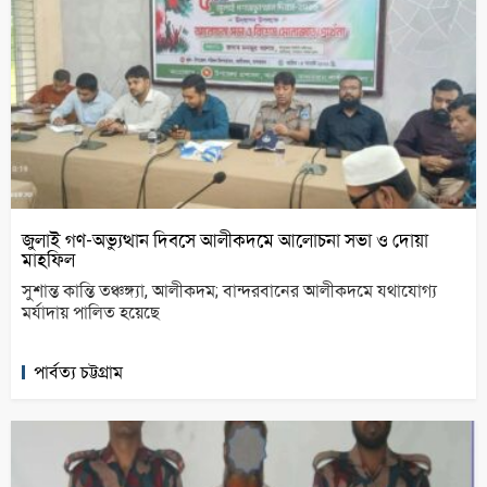
জুলাই গণ-অভ্যুত্থান দিবসে আলীকদমে আলোচনা সভা ও দোয়া
মাহফিল
সুশান্ত কান্তি তঞ্চঙ্গ্যা, আলীকদম; বান্দরবানের আলীকদমে যথাযোগ্য
মর্যাদায় পালিত হয়েছে
পার্বত্য চট্টগ্রাম