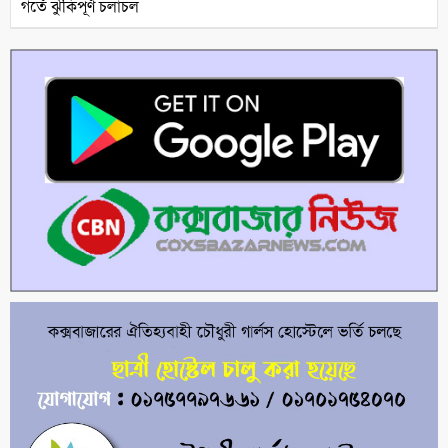
গর্তে ঝুঁকিপূর্ণ চলাচল