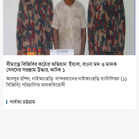
সীমান্তে বিজিবির কঠোর অভিযান: ইয়াবা, বাংলা মদ ও মাদক
সেবনের সরঞ্জাম উদ্ধার, আটক ১
আবদুর রশিদ, নাইক্ষ্যংছড়ি: বান্দরবানের নাইক্ষ্যংছড়ি ব্যাটালিয়ন (১১
বিজিবি) পরিচালিত মাদকবিরোধী
পার্বত্য চট্টগ্রাম