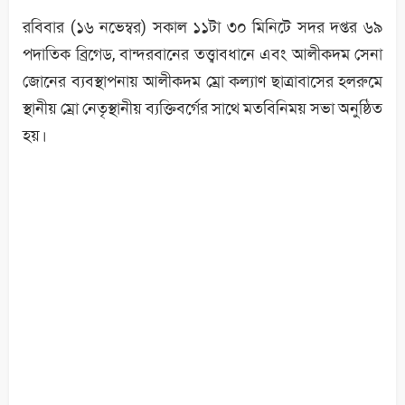
রবিবার (১৬ নভেম্বর) সকাল ১১টা ৩০ মিনিটে সদর দপ্তর ৬৯
পদাতিক ব্রিগেড, বান্দরবানের তত্ত্বাবধানে এবং আলীকদম সেনা
জোনের ব্যবস্থাপনায় আলীকদম ম্রো কল্যাণ ছাত্রাবাসের হলরুমে
স্থানীয় ম্রো নেতৃস্থানীয় ব্যক্তিবর্গের সাথে মতবিনিময় সভা অনুষ্ঠিত
হয়।