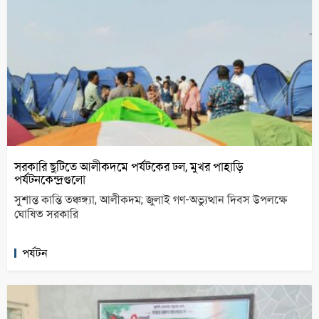
সরকারি ছুটিতে আলীকদমে পর্যটকের ঢল, মুখর পাহাড়ি
পর্যটনকেন্দ্রগুলো
সুশান্ত কান্তি তঞ্চঙ্গ্যা, আলীকদম; জুলাই গণ-অভ্যুত্থান দিবস উপলক্ষে
ঘোষিত সরকারি
পর্যটন