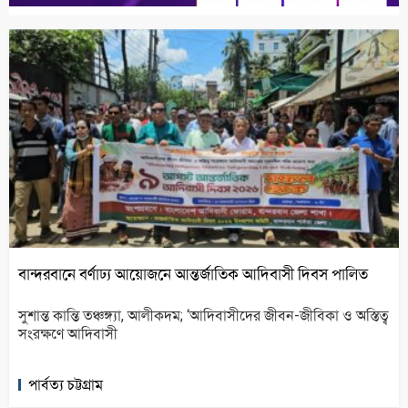
বান্দরবানে বর্ণাঢ্য আয়োজনে আন্তর্জাতিক আদিবাসী দিবস পালিত
সুশান্ত কান্তি তঞ্চঙ্গ্যা, আলীকদম; ‘আদিবাসীদের জীবন-জীবিকা ও অস্তিত্ব
সংরক্ষণে আদিবাসী
পার্বত্য চট্টগ্রাম