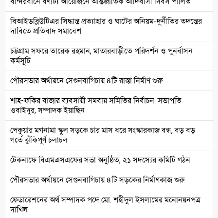
বান্দরবানে বর্ণাঢ্য আয়োজনে আন্তর্জাতিক আদিবাসী দিবস পালিত
বিআইডব্লিউটিএর সিদ্ধান্ত প্রত্যাহার ও ঘাটের অনিয়ম-দুর্নীতির তদন্তের
দাবিতে প্রতিবাদ সমাবেশ
চট্টগ্রাম সফরে তারেক রহমান, মাতারবাড়ীতে পরিদর্শন ও পুনর্বাসন
কর্মসূচি
পৌরসভার অর্থায়নে সেগুনবাগিচায় ৪টি রাস্তা নির্মাণ শুরু
শাহ-ফকির বাজার ব্যবসায়ী সমবায় সমিতির নির্বাচন: সভাপতি
ওবাইদুর, সম্পাদক ইয়াছিন
পেকুয়ার মগনামা স্কুল সড়কে চার মাস ধরে সংস্কারকাজ বন্ধ, বড় বড়
গর্তে ঝুঁকিপূর্ণ চলাচল
টেকনাফে বিএমএসএফের সভা অনুষ্ঠিত, ২১ সদস্যের কমিটি গঠন
পৌরসভার অর্থায়নে সেগুনবাগিচায় ৪টি সড়কের নির্মাণকাজ শুরু
ফেডারেশনের অর্থ সম্পাদক পদে মো. শহীদুল ইসলামের মনোনয়নপত্র
দাখিল