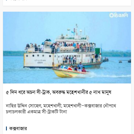
৫ দিন ধরে অচল সী-ট্রাক, অবরুদ্ধ মহেশখালীর ৫ লাখ মানুষ
নাছির উদ্দিন সোহেল, মহেশখালী; মহেশখালী–কক্সবাজার নৌপথে
চলাচলকারী একমাত্র সী-ট্রাকটি টানা
কক্সবাজার