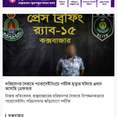
দরিয়ানগর সৈকতে প্যারাসেইলিংয়ে পর্যটক মৃত্যুর ঘটনায় প্রধান
আসামি গ্রেফতার
নিজস্ব প্রতিবেদক; কক্সবাজারের দরিয়ানগর সৈকতে বিপজ্জনকভাবে
প্যারাসেইলিং পরিচালনার অভিযোগে পর্যটক
কক্সবাজার