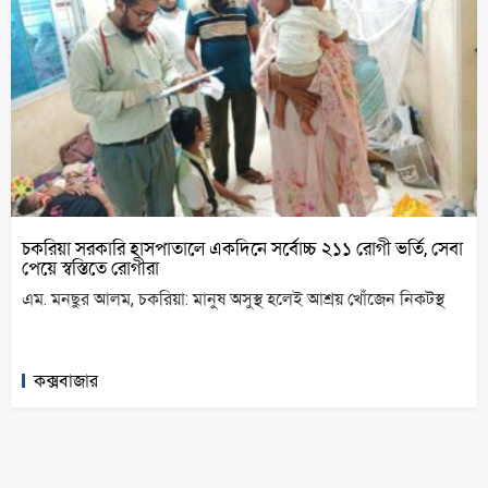
চকরিয়া সরকারি হাসপাতালে একদিনে সর্বোচ্চ ২১১ রোগী ভর্তি, সেবা
পেয়ে স্বস্তিতে রোগীরা
এম. মনছুর আলম, চকরিয়া: মানুষ অসুস্থ হলেই আশ্রয় খোঁজেন নিকটস্থ
কক্সবাজার