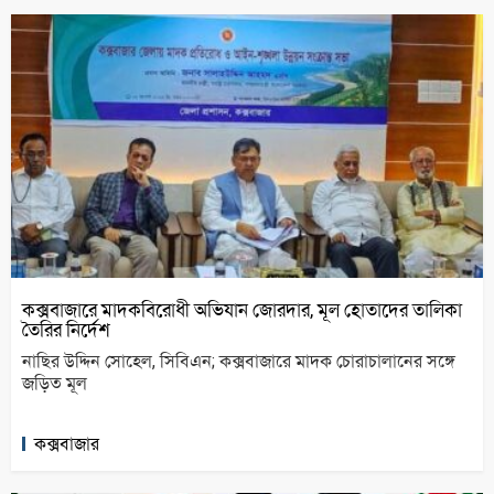
কক্সবাজারে মাদকবিরোধী অভিযান জোরদার, মূল হোতাদের তালিকা
তৈরির নির্দেশ
নাছির উদ্দিন সোহেল, সিবিএন; কক্সবাজারে মাদক চোরাচালানের সঙ্গে
জড়িত মূল
কক্সবাজার