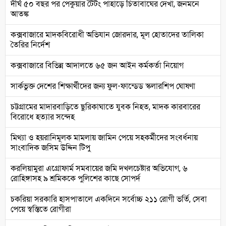
দীর্ঘ ৫০ বছর পর পেকুয়ার টৈটং পাহাড়ে চিতাবাঘের দেখা, জনমনে
আতঙ্ক
কক্সবাজারে মাদকবিরোধী অভিযান জোরদার, মূল হোতাদের তালিকা
তৈরির নির্দেশ
কক্সবাজারে বিভিন্ন আদালতে ৬৫ জন আইন কর্মকর্তা নিয়োগ
সার্কভুক্ত দেশের শিক্ষার্থীদের জন্য ফুল-ফান্ডেড স্কলারশিপ ঘোষণা
চট্টগ্রামের মাদারবাড়িতে ছুরিকাঘাতে যুবক নিহত, মাদক কারবারের
বিরোধে হত্যার সন্দেহ
মিথ্যা ও হয়রানিমূলক মামলায় জামিন পেয়ে সহকর্মীদের সংবর্ধনায়
সাংবাদিক জসিম উদ্দিন টিপু
করলিয়ামুরা এগ্রোফার্ম সমবায়ের জমি দখলচেষ্টার অভিযোগ, ৬
রোহিঙ্গাসহ ৯ শ্রমিককে পুলিশের কাছে সোপর্দ
চকরিয়া সরকারি হাসপাতালে একদিনে সর্বোচ্চ ২১১ রোগী ভর্তি, সেবা
পেয়ে স্বস্তিতে রোগীরা