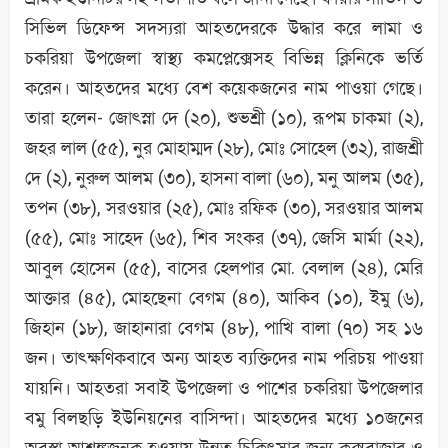
সিভিল ডিফেন্স সদস্যরা আহতদেরকে উদ্ধার করে লামা ও
চকরিয়া উপজেলা স্বাস্থ্য কমপ্লেক্সেসহ বিভিন্ন ক্লিনিকে ভর্তি
করেন। আহতদের মধ্যে বেশ কয়েকজনের নাম পাওয়া গেছে।
তারা হলেন- জোৎস্না দে (২০), শুভশ্রী (১০), রূপম চাকমা (২),
জহর লাল (৫৫), নুর মোহাম্মদ (২৮), মোঃ সোহেল (৩২), রাজশ্রী
দে (২), নুরুল আলম (৩০), হাসনা বালা (৬০), মনু আলম (৩৫),
তপন (৩৮), সরওয়ার (২৫), মোঃ রফিক (৩০), সরওয়ার আলম
(৫৫), মোঃ সাহেদ (৬৫), শিব সংকর (৩৭), জেসি মার্মা (২২),
আবুল হোসেন (৫৫), বাসের হেলপার মো. বেলাল (২৪), মেরি
আক্তার (৪৫), মোহছেনা বেগম (৪০), আকিব (১০), ইমু (৬),
জিহান (১৮), জাহানারা বেগম (৪৮), পাখি বালা (৭০) সহ ১৬
জন। তাৎক্ষণিকবাবে অন্য আহত ব্যক্তিদের নাম পরিচয় পাওয়া
যায়নি। আহতরা সবাই উপজেলা ও পাশের চকরিয়া উপজেলার
বমু বিলছড়ি ইউনিয়নের বাসিন্দা। আহতদের মধ্যে ১০জনের
অবস্থা আশঙ্কজনক হওয়ায় উন্নত চিকিৎসার জন্য কক্সবাজার ও