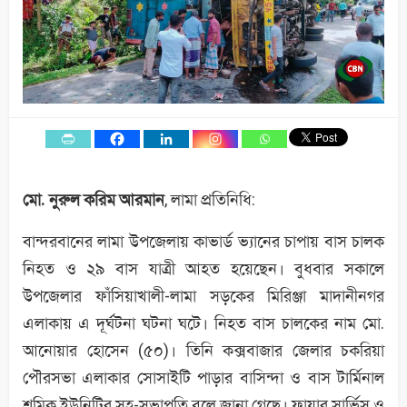
মো. নুরুল করিম আরমান
, লামা প্রতিনিধি:
বান্দরবানের লামা উপজেলায় কাভার্ড ভ্যানের চাপায় বাস চালক
নিহত ও ২৯ বাস যাত্রী আহত হয়েছেন। বুধবার সকালে
উপজেলার ফাঁসিয়াখালী-লামা সড়কের মিরিঞ্জা মাদানীনগর
এলাকায় এ দূর্ঘটনা ঘটনা ঘটে। নিহত বাস চালকের নাম মো.
আনোয়ার হোসেন (৫০)। তিনি কক্সবাজার জেলার চকরিয়া
পৌরসভা এলাকার সোসাইটি পাড়ার বাসিন্দা ও বাস টার্মিনাল
শ্রমিক ইউনিটির সহ-সভাপতি বলে জানা গেছে। ফায়ার সার্ভিস ও