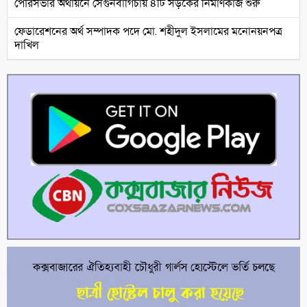
পৌরসভার অর্থায়নে সেগুনবাগিচায় ৪টি সড়কের নির্মাণকাজ শুরু
ফেডারেশনের অর্থ সম্পাদক পদে মো. শহীদুল ইসলামের মনোনয়নপত্র
দাখিল