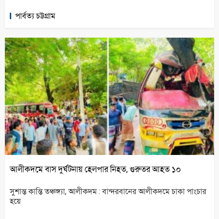
পার্বত্য চট্টগ্রাম
আলীকদমে বাস দুর্ঘটনায় হেলপার নিহত, গুরুতর আহত ১০
সুশান্ত কান্তি তঞ্চঙ্গ্যা, আলীকদম : বান্দরবানের আলীকদমে চাকা পাংচার
হয়ে