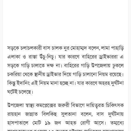
সড়কে চলাচলকারী বাস চালক নুর মোহাম্মদ বলেন, লামা পাহাড়ি
এলাকা ও রাস্তা উঁচু-নিচু। যার কারণে বাহিরের ড্রাইভাররা এ
সড়কে গাড়ি চালাতে দক্ষ না। বাহিরের গাড়ি উপজেলায় ঢুকলে
চকরিয়া থেকে স্থানীয় ড্রাইভার দিয়ে গাড়ি চালানো নিয়ম রয়েছে।
কিন্তু ইদানিং এই নিয়ম মানা হচ্ছে না। যার কারণে অহরহ দুর্ঘটনা
ঘটেই চলেছে।
উপজেলা স্বাস্থ্য কমপ্লেক্সের জরুরী বিভাগে দায়িত্বরত চিকিৎসক
রায়হান জান্নাত বিলকিছ সুলতানা বলেন, বাস দুর্ঘটনায়
হাসপাতালে মোট ১৯ জন আহত রোগী আসে। তম্মধ্যে