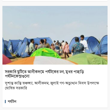
সরকারি ছুটিতে আলীকদমে পর্যটকের ঢল, মুখর পাহাড়ি
পর্যটনকেন্দ্রগুলো
সুশান্ত কান্তি তঞ্চঙ্গ্যা, আলীকদম; জুলাই গণ-অভ্যুত্থান দিবস উপলক্ষে
ঘোষিত সরকারি
পর্যটন