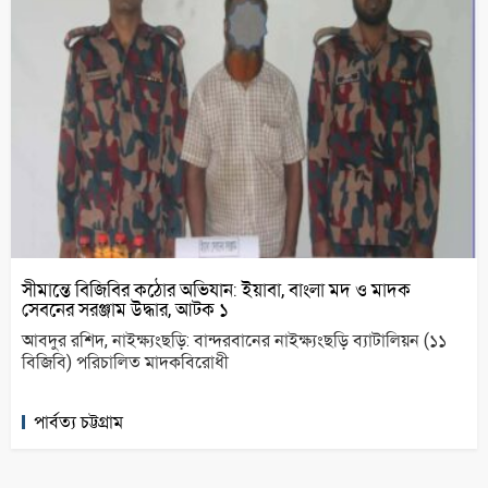
সীমান্তে বিজিবির কঠোর অভিযান: ইয়াবা, বাংলা মদ ও মাদক
সেবনের সরঞ্জাম উদ্ধার, আটক ১
আবদুর রশিদ, নাইক্ষ্যংছড়ি: বান্দরবানের নাইক্ষ্যংছড়ি ব্যাটালিয়ন (১১
বিজিবি) পরিচালিত মাদকবিরোধী
পার্বত্য চট্টগ্রাম