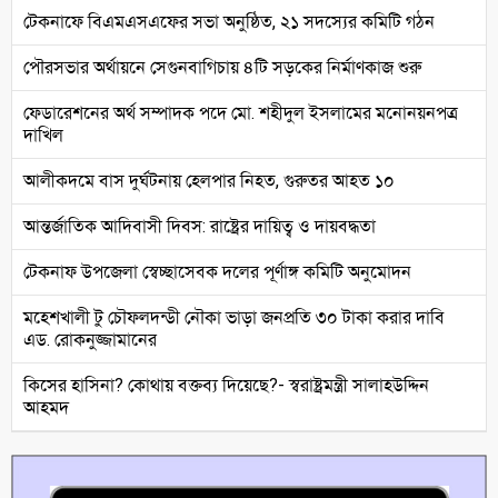
টেকনাফে বিএমএসএফের সভা অনুষ্ঠিত, ২১ সদস্যের কমিটি গঠন
পৌরসভার অর্থায়নে সেগুনবাগিচায় ৪টি সড়কের নির্মাণকাজ শুরু
ফেডারেশনের অর্থ সম্পাদক পদে মো. শহীদুল ইসলামের মনোনয়নপত্র
দাখিল
আলীকদমে বাস দুর্ঘটনায় হেলপার নিহত, গুরুতর আহত ১০
আন্তর্জাতিক আদিবাসী দিবস: রাষ্ট্রের দায়িত্ব ও দায়বদ্ধতা
টেকনাফ উপজেলা স্বেচ্ছাসেবক দলের পূর্ণাঙ্গ কমিটি অনুমোদন
মহেশখালী টু চৌফলদন্ডী নৌকা ভাড়া জনপ্রতি ৩০ টাকা করার দাবি
এড. রোকনুজ্জামানের
কিসের হাসিনা? কোথায় বক্তব্য দিয়েছে?- স্বরাষ্ট্রমন্ত্রী সালাহউদ্দিন
আহমদ