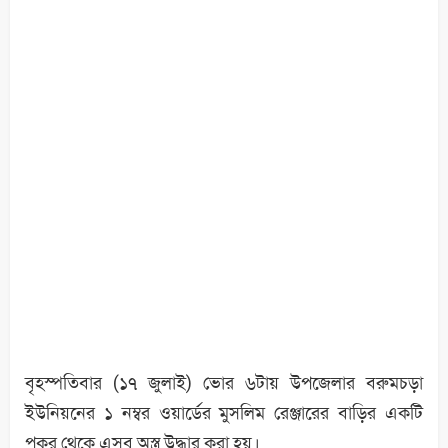
বৃহস্পতিবার (১৭ জুলাই) ভোর ৬টায় উপজেলার বরুমচড়া
ইউনিয়নের ১ নম্বর ওয়ার্ডের মুসলিম রেঞ্জারের বাড়ির একটি
পুকুর থেকে এসব অস্ত্র উদ্ধার করা হয়।