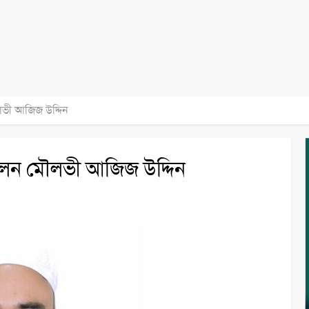
লভী আজিজ উদ্দিন
লেন মৌলভী আজিজ উদ্দিন