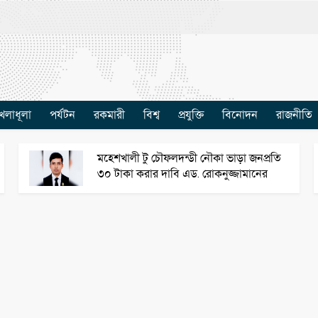
েলাধূলা
পর্যটন
রকমারী
বিশ্ব
প্রযুক্তি
বিনোদন
রাজনীতি
মহেশখালী টু চৌফলদন্ডী নৌকা ভাড়া জনপ্রতি
৩০ টাকা করার দাবি এড. রোকনুজ্জামানের