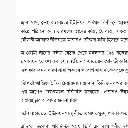
জানা যায়, ৫নং বাহারছড়া ইউনিয়ন পরিষদ নির্বাচনে আওয়াম
কাছে পাঠানো হয়। এরমধ্যে তাদের কাজ, যোগ্যতা, সততা ও
মৌলভী আজিজ উদ্দিনকে আবারও নৌকার মাঝি হিসাবে মন
আওয়ামী লীগের দলীয় বৈঠক শেষে মঙ্গলবার (২৩ নভেম্বর)
মনোনয়ন ঘোষণা করা হয়। বর্তমান চেয়ারম্যান মৌলভী আজিজ উ
এলাকার জনসাধারণ সামাজিক যোগাযোগ মাধ্যম ফেসবুকে ফুল
মৌলভী আজিজ উদ্দিন চেয়ারম্যান জানান, তিনি জনগণের 
এর আগেও চেয়ারম্যান নির্বাচিত করেছেন। এবারও উন্ন
বাহারছড়ার আপামর জনসাধারণ।
তিনি বাহারছড়া ইউনিয়নকে দুর্নীতি ও মাদকমুক্ত, পরিকল্পি
এদিকে, করোনা পরিস্থিতির সময় তিনি এলাকায় গরীব-দুঃখ