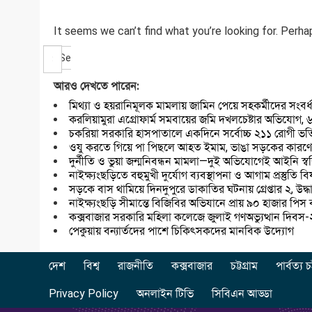
It seems we can’t find what you’re looking for. Perha
Search
আরও দেখতে পারেন:
মিথ্যা ও হয়রানিমূলক মামলায় জামিন পেয়ে সহকর্মীদের সংবর্ধ
করলিয়ামুরা এগ্রোফার্ম সমবায়ের জমি দখলচেষ্টার অভিযোগ, ৬
চকরিয়া সরকারি হাসপাতালে একদিনে সর্বোচ্চ ২১১ রোগী ভর্তি,
ওযু করতে গিয়ে পা পিছলে আহত ইমাম, ভাঙা সড়কের কারণে 
দুর্নীতি ও ভুয়া জন্মনিবন্ধন মামলা—দুই অভিযোগেই আইনি স্ব
নাইক্ষ্যংছড়িতে বহুমুখী দুর্যোগ ব্যবস্থাপনা ও আগাম প্রস্তুত
সড়কে বাস থামিয়ে দিনদুপুরে ডাকাতির ঘটনায় গ্রেপ্তার ২, উদ্
নাইক্ষ্যংছড়ি সীমান্তে বিজিবির অভিযানে প্রায় ৯০ হাজার পিস ব
কক্সবাজার সরকারি মহিলা কলেজে জুলাই গণঅভ্যুত্থান দিব
পেকুয়ায় বন্যার্তদের পাশে চিকিৎসকদের মানবিক উদ্যোগ
দেশ
বিশ্ব
রাজনীতি
কক্সবাজার
চট্টগ্রাম
পার্বত্য চট
Privacy Policy
অনলাইন টিভি
সিবিএন আড্ডা