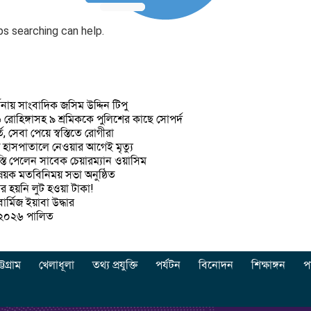
ps searching can help.
নায় সাংবাদিক জসিম উদ্দিন টিপু
 রোহিঙ্গাসহ ৯ শ্রমিককে পুলিশের কাছে সোপর্দ
 সেবা পেয়ে স্বস্তিতে রোগীরা
হাসপাতালে নেওয়ার আগেই মৃত্যু
স্তি পেলেন সাবেক চেয়ারম্যান ওয়াসিম
ি বিষয়ক মতবিনিময় সভা অনুষ্ঠিত
ধার হয়নি লুট হওয়া টাকা!
ার্মিজ ইয়াবা উদ্ধার
স-২০২৬ পালিত
্টগ্রাম
খেলাধূলা
তথ্য প্রযুক্তি
পর্যটন
বিনোদন
শিক্ষাঙ্গন
প