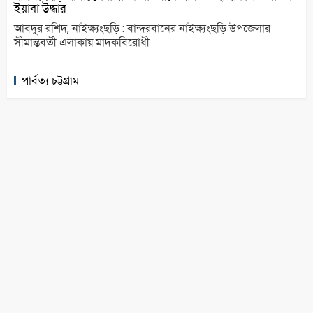
ইয়াবা উদ্ধার
আবদুর রশিদ, নাইক্ষ্যংছড়ি : বান্দরবানের নাইক্ষ্যংছড়ি উপজেলার
সীমান্তবর্তী এলাকায় মাদকবিরোধী
পার্বত্য চট্টগ্রাম