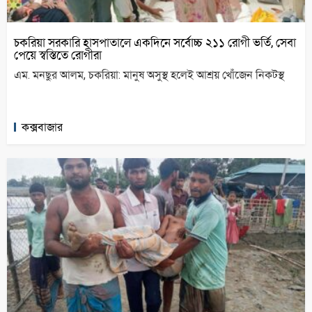
চকরিয়া সরকারি হাসপাতালে একদিনে সর্বোচ্চ ২১১ রোগী ভর্তি, সেবা
পেয়ে স্বস্তিতে রোগীরা
এম. মনছুর আলম, চকরিয়া: মানুষ অসুস্থ হলেই আশ্রয় খোঁজেন নিকটস্থ
কক্সবাজার