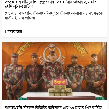
সড়কে বাস থামিয়ে দিনদুপুরে ডাকাতির ঘটনায় গ্রেপ্তার ২, উদ্ধার
হয়নি লুট হওয়া টাকা!
মো. আরাফাত সানি, টেকনাফ দিনদুপুরে টেকনাফ-কক্সবাজার মহাসড়কে
যাত্রীবাহী বাস থামিয়ে
কক্সবাজার
নাইক্ষ্যংছড়ি সীমান্তে বিজিবির অভিযানে প্রায় ৯০ হাজার পিস বার্মিজ