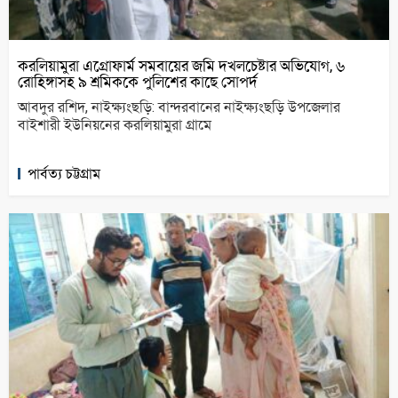
করলিয়ামুরা এগ্রোফার্ম সমবায়ের জমি দখলচেষ্টার অভিযোগ, ৬
রোহিঙ্গাসহ ৯ শ্রমিককে পুলিশের কাছে সোপর্দ
আবদুর রশিদ, নাইক্ষ্যংছড়ি: বান্দরবানের নাইক্ষ্যংছড়ি উপজেলার
বাইশারী ইউনিয়নের করলিয়ামুরা গ্রামে
পার্বত্য চট্টগ্রাম