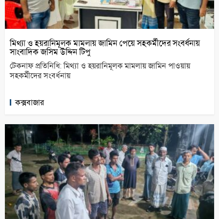
মিথ্যা ও হয়রানিমূলক মামলায় জামিন পেয়ে সহকর্মীদের সংবর্ধনায়
সাংবাদিক জসিম উদ্দিন টিপু
টেকনাফ প্রতিনিধি: মিথ্যা ও হয়রানিমূলক মামলায় জামিন পাওয়ায়
সহকর্মীদের সংবর্ধনায়
কক্সবাজার