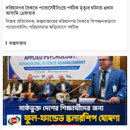
দরিয়ানগর সৈকতে প্যারাসেইলিংয়ে পর্যটক মৃত্যুর ঘটনায় প্রধান
আসামি গ্রেফতার
নিজস্ব প্রতিবেদক; কক্সবাজারের দরিয়ানগর সৈকতে বিপজ্জনকভাবে
প্যারাসেইলিং পরিচালনার অভিযোগে পর্যটক
কক্সবাজার