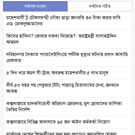
সর্বশেষ সংবাদ
সর্বাধিক পঠিত
মহেশখালী টু চৌফলদন্ডী নৌকা ভাড়া জনপ্রতি ৩০ টাকা করার দাবি
এড. রোকনুজ্জামানের
কিসের হাসিনা? কোথায় বক্তব্য দিয়েছে?- স্বরাষ্ট্রমন্ত্রী সালাহউদ্দিন
আহমদ
দরিয়ানগর সৈকতে প্যারাসেইলিংয়ে পর্যটক মৃত্যুর ঘটনায় প্রধান আসামি
গ্রেফতার
৫ দিন ধরে অচল সী-ট্রাক, অবরুদ্ধ মহেশখালীর ৫ লাখ মানুষ
দীর্ঘ ৫০ বছর পর পেকুয়ার টৈটং পাহাড়ে চিতাবাঘের দেখা, জনমনে
আতঙ্ক
কক্সবাজারে মাদকবিরোধী অভিযান জোরদার, মূল হোতাদের তালিকা
তৈরির নির্দেশ
কক্সবাজারে বিভিন্ন আদালতে ৬৫ জন আইন কর্মকর্তা নিয়োগ
সার্কভুক্ত দেশের শিক্ষার্থীদের জন্য ফুল-ফান্ডেড স্কলারশিপ ঘোষণা