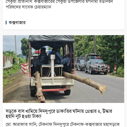
পেকুয়া প্রতিনিধি: কক্সবাজারের পেকুয়া উপজেলার মগনামা ইউনিয়ন
পরিষদের সাবেক চেয়ারম্যান
কক্সবাজার
সড়কে বাস থামিয়ে দিনদুপুরে ডাকাতির ঘটনায় গ্রেপ্তার ২, উদ্ধার
হয়নি লুট হওয়া টাকা!
মো. আরাফাত সানি, টেকনাফ দিনদুপুরে টেকনাফ-কক্সবাজার মহাসড়কে