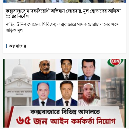
কক্সবাজারে মাদকবিরোধী অভিযান জোরদার, মূল হোতাদের তালিকা
তৈরির নির্দেশ
নাছির উদ্দিন সোহেল, সিবিএন; কক্সবাজারে মাদক চোরাচালানের সঙ্গে
জড়িত মূল
কক্সবাজার