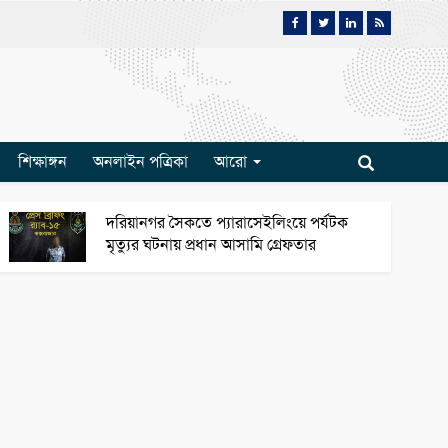
শিক্ষাঙ্গন
অনলাইন পত্রিকা
আরো
দরিয়ানগর সৈকতে প্যারাসেইলিংয়ে পর্যটক
মৃত্যুর ঘটনায় প্রধান আসামি গ্রেফতার