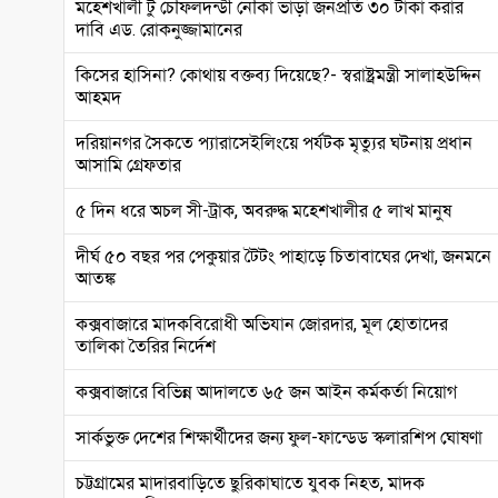
মহেশখালী টু চৌফলদন্ডী নৌকা ভাড়া জনপ্রতি ৩০ টাকা করার
দাবি এড. রোকনুজ্জামানের
কিসের হাসিনা? কোথায় বক্তব্য দিয়েছে?- স্বরাষ্ট্রমন্ত্রী সালাহউদ্দিন
আহমদ
দরিয়ানগর সৈকতে প্যারাসেইলিংয়ে পর্যটক মৃত্যুর ঘটনায় প্রধান
আসামি গ্রেফতার
৫ দিন ধরে অচল সী-ট্রাক, অবরুদ্ধ মহেশখালীর ৫ লাখ মানুষ
দীর্ঘ ৫০ বছর পর পেকুয়ার টৈটং পাহাড়ে চিতাবাঘের দেখা, জনমনে
আতঙ্ক
কক্সবাজারে মাদকবিরোধী অভিযান জোরদার, মূল হোতাদের
তালিকা তৈরির নির্দেশ
কক্সবাজারে বিভিন্ন আদালতে ৬৫ জন আইন কর্মকর্তা নিয়োগ
সার্কভুক্ত দেশের শিক্ষার্থীদের জন্য ফুল-ফান্ডেড স্কলারশিপ ঘোষণা
চট্টগ্রামের মাদারবাড়িতে ছুরিকাঘাতে যুবক নিহত, মাদক