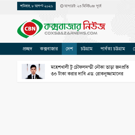
শনিবার, ৮ আগস্ট ২০২৬
আপডেট: ২৩ মিনিটute পূর্বে
প্রচ্ছদ
কক্সবাজার
দেশ
চট্টগ্রাম
পার্বত্য চট্টগ্রাম
খ
মহেশখালী টু চৌফলদন্ডী নৌকা ভাড়া জনপ্রতি
৩০ টাকা করার দাবি এড. রোকনুজ্জামানের