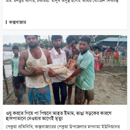
এম. মনছুর আলম, চকরিয়া: মানুষ অসুস্থ হলেই আশ্রয় খোঁজেন নিকটস্থ
কক্সবাজার
ওযু করতে গিয়ে পা পিছলে আহত ইমাম, ভাঙা সড়কের কারণে
হাসপাতালে নেওয়ার আগেই মৃত্যু
পেকুয়া প্রতিনিধি; কক্সবাজারের পেকুয়া উপজেলার মগনামা ইউনিয়নের