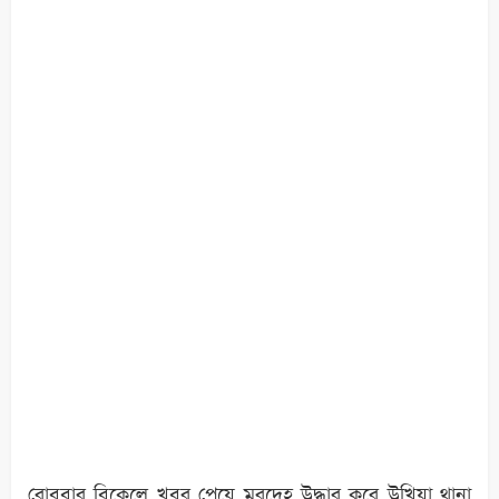
রোববার বিকেলে খবর পেয়ে মরদেহ উদ্ধার করে উখিয়া থানা