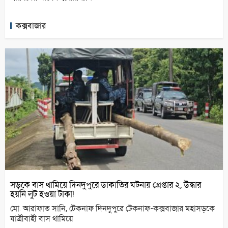
কক্সবাজার
সড়কে বাস থামিয়ে দিনদুপুরে ডাকাতির ঘটনায় গ্রেপ্তার ২, উদ্ধার
হয়নি লুট হওয়া টাকা!
মো. আরাফাত সানি, টেকনাফ দিনদুপুরে টেকনাফ-কক্সবাজার মহাসড়কে
যাত্রীবাহী বাস থামিয়ে