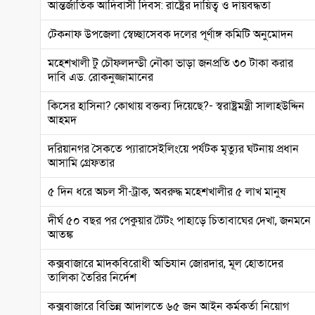
আন্তর্জাতিক আদিবাসী দিবস: রাষ্ট্রের দায়িত্ব ও দায়বদ্ধতা
টেকনাফ উপজেলা স্বেচ্ছাসেবক দলের পূর্ণাঙ্গ কমিটি অনুমোদন
মহেশখালী টু চৌফলদন্ডী নৌকা ভাড়া জনপ্রতি ৩০ টাকা করার
দাবি এড. রোকনুজ্জামানের
কিসের হাসিনা? কোথায় বক্তব্য দিয়েছে?- স্বরাষ্ট্রমন্ত্রী সালাহউদ্দিন
আহমদ
দরিয়ানগর সৈকতে প্যারাসেইলিংয়ে পর্যটক মৃত্যুর ঘটনায় প্রধান
আসামি গ্রেফতার
৫ দিন ধরে অচল সী-ট্রাক, অবরুদ্ধ মহেশখালীর ৫ লাখ মানুষ
দীর্ঘ ৫০ বছর পর পেকুয়ার টৈটং পাহাড়ে চিতাবাঘের দেখা, জনমনে
আতঙ্ক
কক্সবাজারে মাদকবিরোধী অভিযান জোরদার, মূল হোতাদের
তালিকা তৈরির নির্দেশ
কক্সবাজারে বিভিন্ন আদালতে ৬৫ জন আইন কর্মকর্তা নিয়োগ