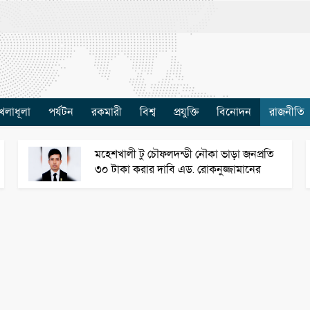
েলাধূলা
পর্যটন
রকমারী
বিশ্ব
প্রযুক্তি
বিনোদন
রাজনীতি
মহেশখালী টু চৌফলদন্ডী নৌকা ভাড়া জনপ্রতি
৩০ টাকা করার দাবি এড. রোকনুজ্জামানের