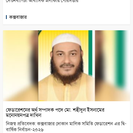
সেগুনবাগিচা আবাসিক এলাকায় পৌরসভার
কক্সবাজার
ফেডারেশনের অর্থ সম্পাদক পদে মো. শহীদুল ইসলামের
মনোনয়নপত্র দাখিল
নিজস্ব প্রতিবেদক: কক্সবাজার দোকান মালিক সমিতি ফেডারেশন এর দ্বি-
বার্ষিক নির্বাচন-২০২৬