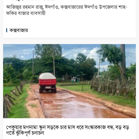
আজিজুর রহমান রাজু, ঈদগাঁও; কক্সবাজারের ঈদগাঁও উপজেলার শাহ-
ফকির বাজার ব্যবসায়ী
কক্সবাজার
পেকুয়ার মগনামা স্কুল সড়কে চার মাস ধরে সংস্কারকাজ বন্ধ, বড় বড়
গর্তে ঝুঁকিপূর্ণ চলাচল