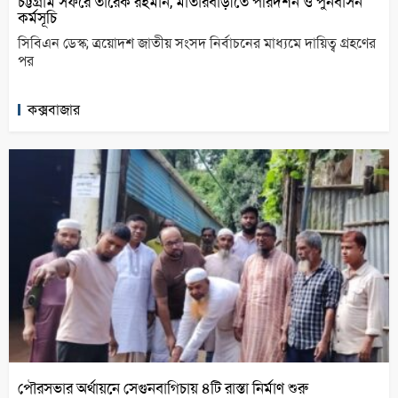
চট্টগ্রাম সফরে তারেক রহমান, মাতারবাড়ীতে পরিদর্শন ও পুনর্বাসন
কর্মসূচি
সিবিএন ডেস্ক; ত্রয়োদশ জাতীয় সংসদ নির্বাচনের মাধ্যমে দায়িত্ব গ্রহণের
পর
কক্সবাজার
পৌরসভার অর্থায়নে সেগুনবাগিচায় ৪টি রাস্তা নির্মাণ শুরু