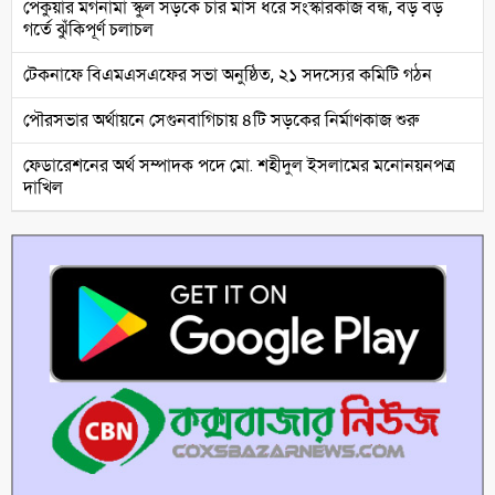
পেকুয়ার মগনামা স্কুল সড়কে চার মাস ধরে সংস্কারকাজ বন্ধ, বড় বড়
গর্তে ঝুঁকিপূর্ণ চলাচল
টেকনাফে বিএমএসএফের সভা অনুষ্ঠিত, ২১ সদস্যের কমিটি গঠন
পৌরসভার অর্থায়নে সেগুনবাগিচায় ৪টি সড়কের নির্মাণকাজ শুরু
ফেডারেশনের অর্থ সম্পাদক পদে মো. শহীদুল ইসলামের মনোনয়নপত্র
দাখিল