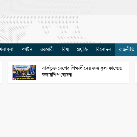
েলাধূলা
পর্যটন
রকমারী
বিশ্ব
প্রযুক্তি
বিনোদন
রাজনীতি
সার্কভুক্ত দেশের শিক্ষার্থীদের জন্য ফুল-ফান্ডেড
স্কলারশিপ ঘোষণা