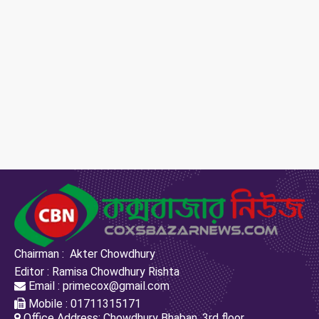
Chairman : Akter Chowdhury
Editor : Ramisa Chowdhury Rishta
Email : primecox@gmail.com
Mobile : 01711315171
Office Address: Chowdhury Bhaban, 3rd floor,