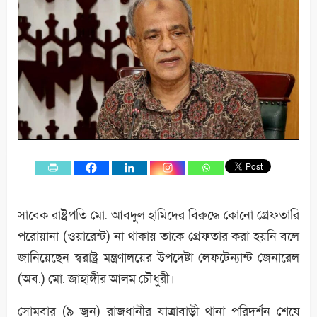
সাবেক রাষ্ট্রপতি মো. আবদুল হামিদের বিরুদ্ধে কোনো গ্রেফতারি
পরোয়ানা (ওয়ারেন্ট) না থাকায় তাকে গ্রেফতার করা হয়নি বলে
জানিয়েছেন স্বরাষ্ট্র মন্ত্রণালয়ের উপদেষ্টা লেফটেন্যান্ট জেনারেল
(অব.) মো. জাহাঙ্গীর আলম চৌধুরী।
সোমবার (৯ জুন) রাজধানীর যাত্রাবাড়ী থানা পরিদর্শন শেষে