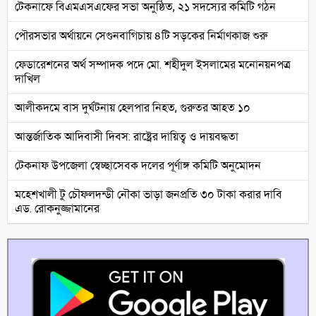
টেকনাফে বিএমএসএফের সভা অনুষ্ঠিত, ২১ সদস্যের কমিটি গঠন
পৌরসভার অর্থায়নে সেগুনবাগিচায় ৪টি সড়কের নির্মাণকাজ শুরু
ফেডারেশনের অর্থ সম্পাদক পদে মো. শহীদুল ইসলামের মনোনয়নপত্র
দাখিল
আলীকদমে বাস দুর্ঘটনায় হেলপার নিহত, গুরুতর আহত ১০
আন্তর্জাতিক আদিবাসী দিবস: রাষ্ট্রের দায়িত্ব ও দায়বদ্ধতা
টেকনাফ উপজেলা স্বেচ্ছাসেবক দলের পূর্ণাঙ্গ কমিটি অনুমোদন
মহেশখালী টু চৌফলদন্ডী নৌকা ভাড়া জনপ্রতি ৩০ টাকা করার দাবি
এড. রোকনুজ্জামানের