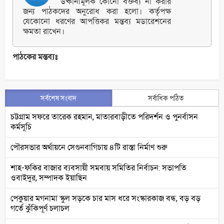
উষ্কানীমূলক কোনো বক্তব্য না করার
জন্য পাঠকদের অনুরোধ করা হলো। কর্তৃপক্ষ
যেকোনো ধরণের আপত্তিকর মন্তব্য মডারেশনের
ক্ষমতা রাখেন।
পাঠকের মন্তব্যঃ
সর্বশেষ সংবাদ
সর্বাধিক পঠিত
চট্টগ্রাম সফরে তারেক রহমান, মাতারবাড়ীতে পরিদর্শন ও পুনর্বাসন
কর্মসূচি
পৌরসভার অর্থায়নে সেগুনবাগিচায় ৪টি রাস্তা নির্মাণ শুরু
শাহ-ফকির বাজার ব্যবসায়ী সমবায় সমিতির নির্বাচন: সভাপতি
ওবাইদুর, সম্পাদক ইয়াছিন
পেকুয়ার মগনামা স্কুল সড়কে চার মাস ধরে সংস্কারকাজ বন্ধ, বড় বড়
গর্তে ঝুঁকিপূর্ণ চলাচল