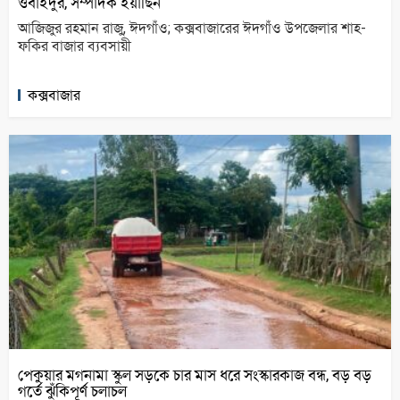
ওবাইদুর, সম্পাদক ইয়াছিন
আজিজুর রহমান রাজু, ঈদগাঁও; কক্সবাজারের ঈদগাঁও উপজেলার শাহ-
ফকির বাজার ব্যবসায়ী
কক্সবাজার
পেকুয়ার মগনামা স্কুল সড়কে চার মাস ধরে সংস্কারকাজ বন্ধ, বড় বড়
গর্তে ঝুঁকিপূর্ণ চলাচল