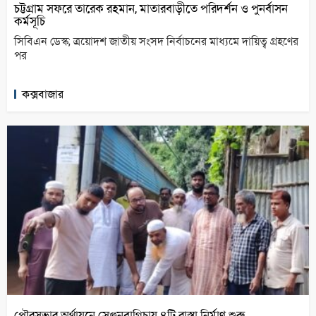
চট্টগ্রাম সফরে তারেক রহমান, মাতারবাড়ীতে পরিদর্শন ও পুনর্বাসন
কর্মসূচি
সিবিএন ডেস্ক; ত্রয়োদশ জাতীয় সংসদ নির্বাচনের মাধ্যমে দায়িত্ব গ্রহণের
পর
কক্সবাজার
পৌরসভার অর্থায়নে সেগুনবাগিচায় ৪টি রাস্তা নির্মাণ শুরু