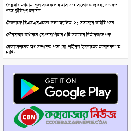
পেকুয়ার মগনামা স্কুল সড়কে চার মাস ধরে সংস্কারকাজ বন্ধ, বড় বড়
গর্তে ঝুঁকিপূর্ণ চলাচল
টেকনাফে বিএমএসএফের সভা অনুষ্ঠিত, ২১ সদস্যের কমিটি গঠন
পৌরসভার অর্থায়নে সেগুনবাগিচায় ৪টি সড়কের নির্মাণকাজ শুরু
ফেডারেশনের অর্থ সম্পাদক পদে মো. শহীদুল ইসলামের মনোনয়নপত্র
দাখিল