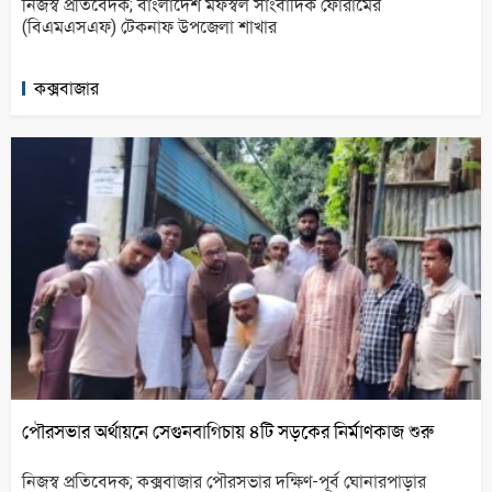
নিজস্ব প্রতিবেদক; বাংলাদেশ মফস্বল সাংবাদিক ফোরামের
(বিএমএসএফ) টেকনাফ উপজেলা শাখার
কক্সবাজার
পৌরসভার অর্থায়নে সেগুনবাগিচায় ৪টি সড়কের নির্মাণকাজ শুরু
নিজস্ব প্রতিবেদক; কক্সবাজার পৌরসভার দক্ষিণ-পূর্ব ঘোনারপাড়ার