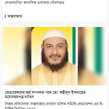
সেগুনবাগিচা আবাসিক এলাকায় পৌরসভার
কক্সবাজার
ফেডারেশনের অর্থ সম্পাদক পদে মো. শহীদুল ইসলামের
মনোনয়নপত্র দাখিল
নিজস্ব প্রতিবেদক: কক্সবাজার দোকান মালিক সমিতি ফেডারেশন এর দ্বি-
বার্ষিক নির্বাচন-২০২৬