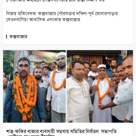
নিজস্ব প্রতিবেদক: কক্সবাজার পৌরসভার দক্ষিণ-পূর্ব ঘোনারপাড়ার
সেগুনবাগিচা আবাসিক এলাকায় কক্সবাজার
কক্সবাজার
শাহ-ফকির বাজার ব্যবসায়ী সমবায় সমিতির নির্বাচন: সভাপতি