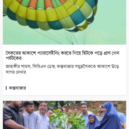
সৈকতের আকাশে প্যারাসেইলিং করতে গিয়ে ছিটকে পড়ে প্রাণ গেল
পর্যটকের
জাহাঙ্গীর শামস, সিবিএন ডেস্ক; কক্সবাজার সমুদ্রসৈকতে আকাশে উড়ে
সাগর দেখার
কক্সবাজার