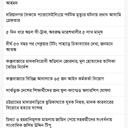
আহমদ
দরিয়ানগর সৈকতে প্যারাসেইলিংয়ে পর্যটক মৃত্যুর ঘটনায় প্রধান আসামি
গ্রেফতার
৫ দিন ধরে অচল সী-ট্রাক, অবরুদ্ধ মহেশখালীর ৫ লাখ মানুষ
দীর্ঘ ৫০ বছর পর পেকুয়ার টৈটং পাহাড়ে চিতাবাঘের দেখা, জনমনে
আতঙ্ক
কক্সবাজারে মাদকবিরোধী অভিযান জোরদার, মূল হোতাদের তালিকা
তৈরির নির্দেশ
কক্সবাজারে বিভিন্ন আদালতে ৬৫ জন আইন কর্মকর্তা নিয়োগ
সার্কভুক্ত দেশের শিক্ষার্থীদের জন্য ফুল-ফান্ডেড স্কলারশিপ ঘোষণা
চট্টগ্রামের মাদারবাড়িতে ছুরিকাঘাতে যুবক নিহত, মাদক কারবারের
বিরোধে হত্যার সন্দেহ
মিথ্যা ও হয়রানিমূলক মামলায় জামিন পেয়ে সহকর্মীদের সংবর্ধনায়
সাংবাদিক জসিম উদ্দিন টিপু