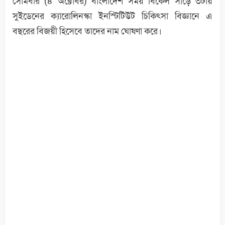
সোমবার (৪ অক্টোবর) বাংলাদেশ সময় বিকেল সাড়ে ৩টায়
সুইডেনের ক্যারোলিনস্কা ইনস্টিটিউট চিকিৎসা বিজ্ঞানে এ
বছরের বিজয়ী হিসেবে তাদের নাম ঘোষণা করে।