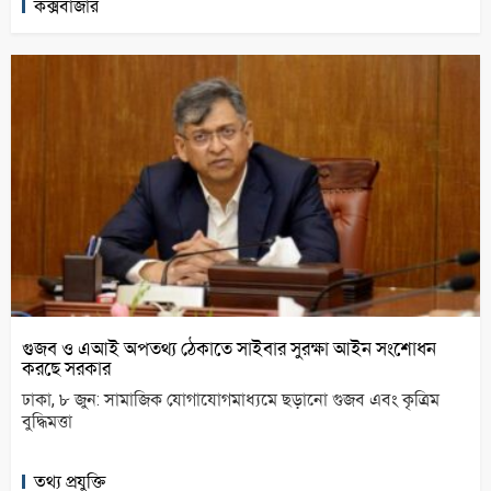
কক্সবাজার
গুজব ও এআই অপতথ্য ঠেকাতে সাইবার সুরক্ষা আইন সংশোধন
করছে সরকার
ঢাকা, ৮ জুন: সামাজিক যোগাযোগমাধ্যমে ছড়ানো গুজব এবং কৃত্রিম
বুদ্ধিমত্তা
তথ্য প্রযুক্তি