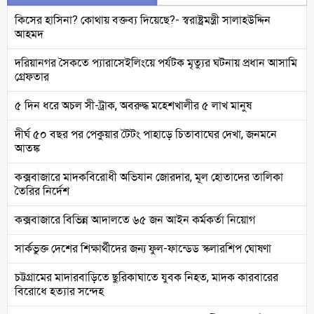
কিসের হাসিনা? কোথায় বক্তব্য দিয়েছে?- স্বরাষ্ট্রমন্ত্রী সালাহউদ্দিন
আহমদ
দরিয়ানগর সৈকতে প্যারাসেইলিংয়ে পর্যটক মৃত্যুর ঘটনায় প্রধান আসামি
গ্রেফতার
৫ দিন ধরে অচল সী-ট্রাক, অবরুদ্ধ মহেশখালীর ৫ লাখ মানুষ
দীর্ঘ ৫০ বছর পর পেকুয়ার টৈটং পাহাড়ে চিতাবাঘের দেখা, জনমনে
আতঙ্ক
কক্সবাজারে মাদকবিরোধী অভিযান জোরদার, মূল হোতাদের তালিকা
তৈরির নির্দেশ
কক্সবাজারে বিভিন্ন আদালতে ৬৫ জন আইন কর্মকর্তা নিয়োগ
সার্কভুক্ত দেশের শিক্ষার্থীদের জন্য ফুল-ফান্ডেড স্কলারশিপ ঘোষণা
চট্টগ্রামের মাদারবাড়িতে ছুরিকাঘাতে যুবক নিহত, মাদক কারবারের
বিরোধে হত্যার সন্দেহ