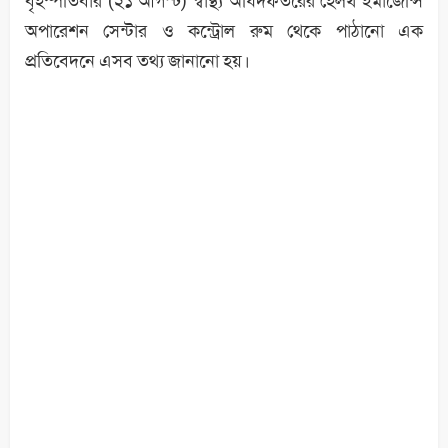
বৃহস্পতিবার (২১ আগস্ট) স্বাস্থ্য অধিদফতরের হেলথ ইমার্জেন্সি
অপারেশন সেন্টার ও কন্ট্রোল রুম থেকে পাঠানো এক
প্রতিবেদনে এসব তথ্য জানানো হয়।