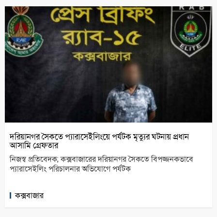
দরিয়ানগর সৈকতে প্যারাসেইলিংয়ে পর্যটক মৃত্যুর ঘটনায় প্রধান
আসামি গ্রেফতার
নিজস্ব প্রতিবেদক; কক্সবাজারের দরিয়ানগর সৈকতে বিপজ্জনকভাবে
প্যারাসেইলিং পরিচালনার অভিযোগে পর্যটক
কক্সবাজার