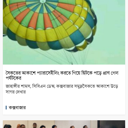
সৈকতের আকাশে প্যারাসেইলিং করতে গিয়ে ছিটকে পড়ে প্রাণ গেল
পর্যটকের
জাহাঙ্গীর শামস, সিবিএন ডেস্ক; কক্সবাজার সমুদ্রসৈকতে আকাশে উড়ে
সাগর দেখার
কক্সবাজার