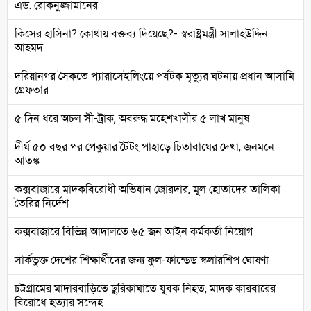
এড. রোকনুজ্জামানের
কিসের হাসিনা? কোথায় বক্তব্য দিয়েছে?- স্বরাষ্ট্রমন্ত্রী সালাহউদ্দিন
আহমদ
দরিয়ানগর সৈকতে প্যারাসেইলিংয়ে পর্যটক মৃত্যুর ঘটনায় প্রধান আসামি
গ্রেফতার
৫ দিন ধরে অচল সী-ট্রাক, অবরুদ্ধ মহেশখালীর ৫ লাখ মানুষ
দীর্ঘ ৫০ বছর পর পেকুয়ার টৈটং পাহাড়ে চিতাবাঘের দেখা, জনমনে
আতঙ্ক
কক্সবাজারে মাদকবিরোধী অভিযান জোরদার, মূল হোতাদের তালিকা
তৈরির নির্দেশ
কক্সবাজারে বিভিন্ন আদালতে ৬৫ জন আইন কর্মকর্তা নিয়োগ
সার্কভুক্ত দেশের শিক্ষার্থীদের জন্য ফুল-ফান্ডেড স্কলারশিপ ঘোষণা
চট্টগ্রামের মাদারবাড়িতে ছুরিকাঘাতে যুবক নিহত, মাদক কারবারের
বিরোধে হত্যার সন্দেহ