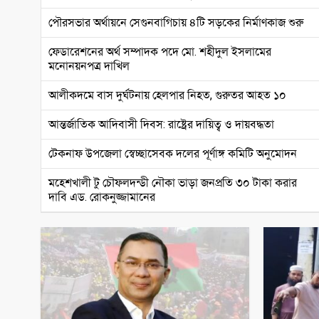
পৌরসভার অর্থায়নে সেগুনবাগিচায় ৪টি সড়কের নির্মাণকাজ শুরু
ফেডারেশনের অর্থ সম্পাদক পদে মো. শহীদুল ইসলামের
মনোনয়নপত্র দাখিল
আলীকদমে বাস দুর্ঘটনায় হেলপার নিহত, গুরুতর আহত ১০
আন্তর্জাতিক আদিবাসী দিবস: রাষ্ট্রের দায়িত্ব ও দায়বদ্ধতা
টেকনাফ উপজেলা স্বেচ্ছাসেবক দলের পূর্ণাঙ্গ কমিটি অনুমোদন
মহেশখালী টু চৌফলদন্ডী নৌকা ভাড়া জনপ্রতি ৩০ টাকা করার
দাবি এড. রোকনুজ্জামানের