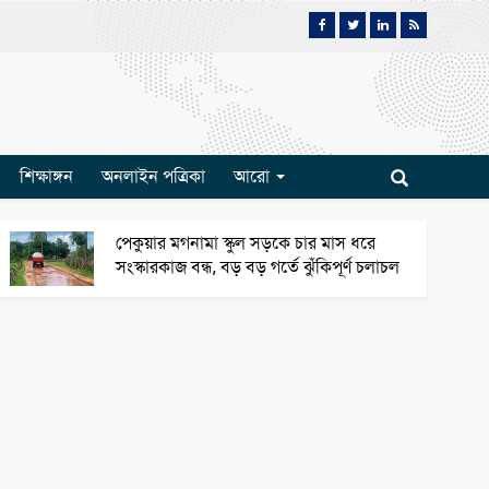
শিক্ষাঙ্গন
অনলাইন পত্রিকা
আরো
পেকুয়ার মগনামা স্কুল সড়কে চার মাস ধরে
সংস্কারকাজ বন্ধ, বড় বড় গর্তে ঝুঁকিপূর্ণ চলাচল