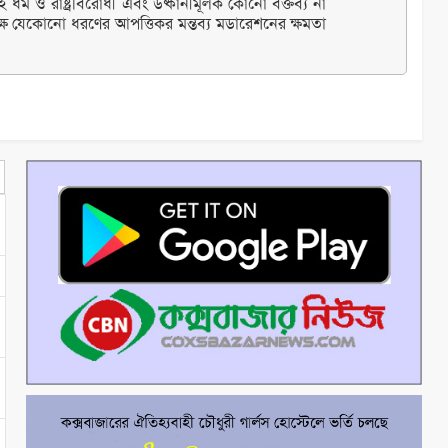
ধর্ম ও রাষ্ট্রবিরোধী এবং উষ্কানীমূলক কোনো বক্তব্য না
্ষ যেকোনো ধরণের আপত্তিকর মন্তব্য মডারেশনের ক্ষমতা