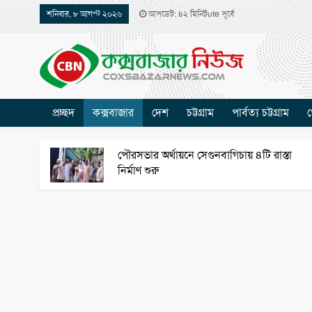
শনিবার, ৮ আগস্ট ২০২৬
আপডেট: ৪২ মিনিটute পূর্বে
প্রচ্ছদ
কক্সবাজার
দেশ
চট্টগ্রাম
পার্বত্য চট্টগ্রাম
খ
পৌরসভার অর্থায়নে সেগুনবাগিচায় ৪টি রাস্তা
নির্মাণ শুরু