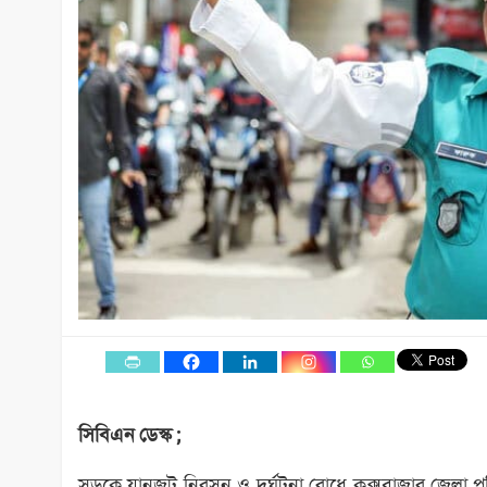
সিবিএন ডেস্ক ;
সড়কে যানজট নিরসন ও দুর্ঘটনা রোধে কক্সবাজার জেলা পু