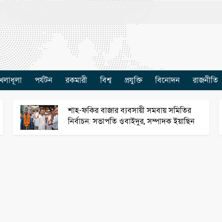
েলাধূলা
পর্যটন
রকমারী
বিশ্ব
প্রযুক্তি
বিনোদন
রাজনীতি
শাহ-ফকির বাজার ব্যবসায়ী সমবায় সমিতির
নির্বাচন: সভাপতি ওবাইদুর, সম্পাদক ইয়াছিন