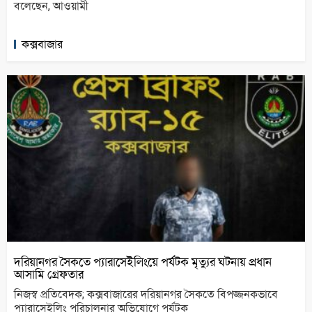
বলেছেন, আওয়ামী
কক্সবাজার
দরিয়ানগর সৈকতে প্যারাসেইলিংয়ে পর্যটক মৃত্যুর ঘটনায় প্রধান
আসামি গ্রেফতার
নিজস্ব প্রতিবেদক; কক্সবাজারের দরিয়ানগর সৈকতে বিপজ্জনকভাবে
প্যারাসেইলিং পরিচালনার অভিযোগে পর্যটক