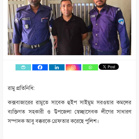
রামু প্রতিনিধি:
কক্সবাজারের রামুতে সাবেক হুইপ সাইমুম সরওয়ার কমলের
ব্যক্তিগত সহকারী ও উপজেলা স্বেচ্ছাসেবক লীগের সাধারণ
সম্পাদক আবু বক্করকে গ্রেফতার করেছে পুলিশ।