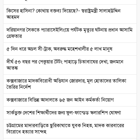
কিসের হাসিনা? কোথায় বক্তব্য দিয়েছে?- স্বরাষ্ট্রমন্ত্রী সালাহউদ্দিন
আহমদ
দরিয়ানগর সৈকতে প্যারাসেইলিংয়ে পর্যটক মৃত্যুর ঘটনায় প্রধান আসামি
গ্রেফতার
৫ দিন ধরে অচল সী-ট্রাক, অবরুদ্ধ মহেশখালীর ৫ লাখ মানুষ
দীর্ঘ ৫০ বছর পর পেকুয়ার টৈটং পাহাড়ে চিতাবাঘের দেখা, জনমনে
আতঙ্ক
কক্সবাজারে মাদকবিরোধী অভিযান জোরদার, মূল হোতাদের তালিকা
তৈরির নির্দেশ
কক্সবাজারে বিভিন্ন আদালতে ৬৫ জন আইন কর্মকর্তা নিয়োগ
সার্কভুক্ত দেশের শিক্ষার্থীদের জন্য ফুল-ফান্ডেড স্কলারশিপ ঘোষণা
চট্টগ্রামের মাদারবাড়িতে ছুরিকাঘাতে যুবক নিহত, মাদক কারবারের
বিরোধে হত্যার সন্দেহ