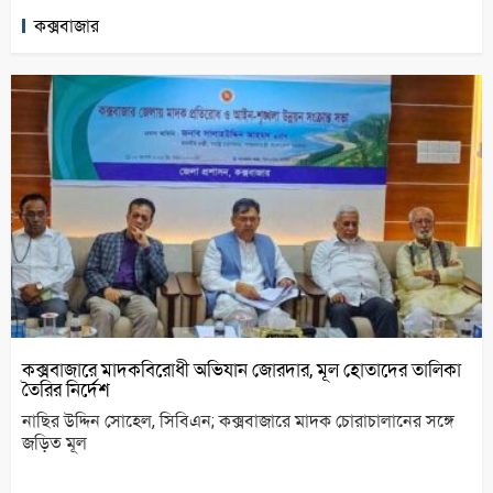
কক্সবাজার
কক্সবাজারে মাদকবিরোধী অভিযান জোরদার, মূল হোতাদের তালিকা
তৈরির নির্দেশ
নাছির উদ্দিন সোহেল, সিবিএন; কক্সবাজারে মাদক চোরাচালানের সঙ্গে
জড়িত মূল