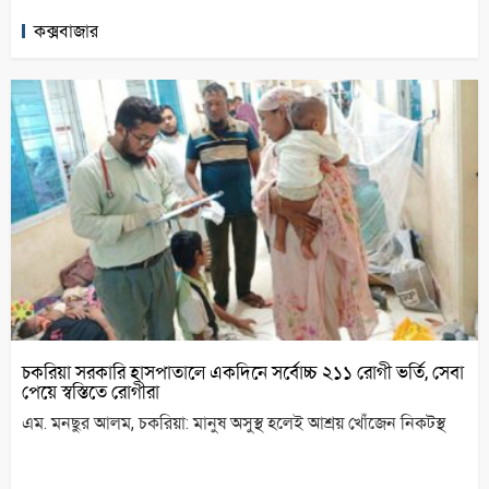
কক্সবাজার
চকরিয়া সরকারি হাসপাতালে একদিনে সর্বোচ্চ ২১১ রোগী ভর্তি, সেবা
পেয়ে স্বস্তিতে রোগীরা
এম. মনছুর আলম, চকরিয়া: মানুষ অসুস্থ হলেই আশ্রয় খোঁজেন নিকটস্থ