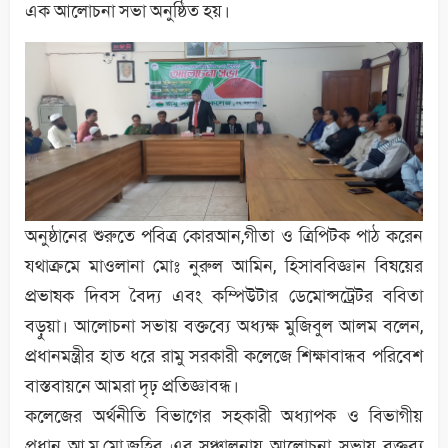
এক আলোচনা সভা অনুষ্ঠিত হয়।
অনুষ্ঠানের শুরুতে পবিত্র কোরআন,গীতা ও ত্রিপিটক পাঠ করেন
যথাক্রমে মাওলানা মোঃ নুরুল আমিন, হিসাববিজ্ঞান বিষয়ের
প্রভাষক দিবস বৈদ্য এবং কম্পিউটার ডেমোন্সট্রেটর ববিতা
বড়ুয়া। আলোচনা সভায় বক্তব্যে অধ্যক্ষ মুজিবুল আলম বলেন,
প্রধানমন্ত্রীর হাত ধরে রামু সরকারী কলেজে শিক্ষাবান্ধব পরিবেশ
বাস্তবায়নে আমরা দৃঢ় প্রতিজ্ঞাবন্ধ।
কলেজের অর্থনীতি বিভাগের সহকারী অধ্যাপক ও বিভাগীয়
প্রধান আ.ম.মো.জহির এর সঞ্চালনায় আলোচনা সভায় বক্তব্য