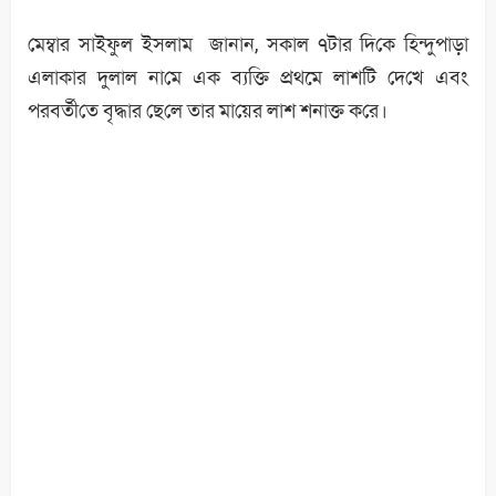
মেম্বার সাইফুল ইসলাম জানান, সকাল ৭টার দি‌কে হিন্দুপাড়া
এলাকার দুলাল না‌মে এক ব‌্যক্তি প্রথমে লাশ‌টি দে‌খে এবং
পরবর্তী‌তে বৃদ্ধার ছে‌লে তার মা‌য়ের লাশ শনাক্ত ক‌রে।