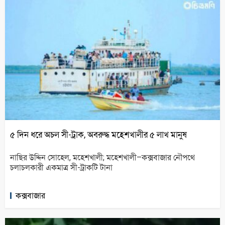
৫ দিন ধরে অচল সী-ট্রাক, অবরুদ্ধ মহেশখালীর ৫ লাখ মানুষ
নাছির উদ্দিন সোহেল, মহেশখালী; মহেশখালী–কক্সবাজার নৌপথে
চলাচলকারী একমাত্র সী-ট্রাকটি টানা
কক্সবাজার