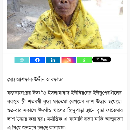
মোঃ আশফাক উদ্দীন আরফাত:
কক্সবাজা‌রের ঈদগাঁও ইসলামাবাদ ইউ‌নিয়‌নের ইউছু‌পেরখীলের
বকসুর স্ত্রী শতবর্ষী বৃদ্ধা ফা‌তেমা বেগমের লাশ উদ্ধার হয়েছে।
শুক্রবার সকা‌লে ঈদগাঁও খা‌লের হিন্দুপাড়া স্থা‌নে বৃদ্ধা ফা‌তেমার
লাশ উদ্ধার করা হয়। মর্মা‌ন্তিক এ ঘটনা‌টি হত‌্যা না‌কি আত্মহত‌্যা
এ নি‌য়ে জনম‌নে চল‌ছে কানাঘুষা।