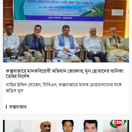
কক্সবাজারে মাদকবিরোধী অভিযান জোরদার, মূল হোতাদের তালিকা
তৈরির নির্দেশ
নাছির উদ্দিন সোহেল, সিবিএন; কক্সবাজারে মাদক চোরাচালানের সঙ্গে
জড়িত মূল
কক্সবাজার