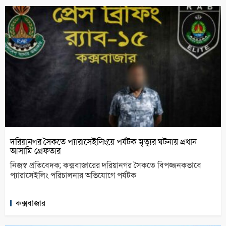
দরিয়ানগর সৈকতে প্যারাসেইলিংয়ে পর্যটক মৃত্যুর ঘটনায় প্রধান
আসামি গ্রেফতার
নিজস্ব প্রতিবেদক; কক্সবাজারের দরিয়ানগর সৈকতে বিপজ্জনকভাবে
প্যারাসেইলিং পরিচালনার অভিযোগে পর্যটক
কক্সবাজার