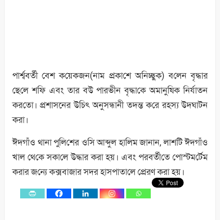
পার্শ্ববর্তী বেশ ক‌য়েকজন(নাম প্রকা‌শে অ‌নিচ্ছুক) ব‌লেন বৃদ্ধার
ছে‌লে শ‌ফি এবং তার বউ পারভীন বৃদ্ধা‌কে অমানু‌ষিক নির্যাতন
কর‌তো। প্রশাসনের উ‌চিৎ অনুসন্ধানী তদন্ত ক‌রে রহস‌্য উদঘাটন
করা।
ঈদগাঁও থানা পু‌লি‌শের ও‌সি আব্দুল হা‌লিম জানান, লা‌শটি ঈদগাঁও
খাল থে‌কে সকা‌লে উদ্ধার করা হয়। এবং পরবর্তী‌তে পোস্টম‌র্টেম
করার জ‌ন্যে কক্সবাজার সদর হাসপাতা‌লে প্রেরণ করা হয়।
0
Shares