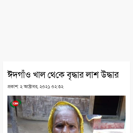
ঈদগাঁও খাল থে‌কে বৃদ্ধার লাশ উদ্ধার
প্রকাশ:
২ অক্টোবর, ২০২১ ০২:৩২