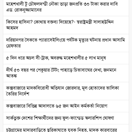
মহেশখালী টু চৌফলদন্ডী নৌকা ভাড়া জনপ্রতি ৩০ টাকা করার দাবি
এড. রোকনুজ্জামানের
কিসের হাসিনা? কোথায় বক্তব্য দিয়েছে?- স্বরাষ্ট্রমন্ত্রী সালাহউদ্দিন
আহমদ
দরিয়ানগর সৈকতে প্যারাসেইলিংয়ে পর্যটক মৃত্যুর ঘটনায় প্রধান আসামি
গ্রেফতার
৫ দিন ধরে অচল সী-ট্রাক, অবরুদ্ধ মহেশখালীর ৫ লাখ মানুষ
দীর্ঘ ৫০ বছর পর পেকুয়ার টৈটং পাহাড়ে চিতাবাঘের দেখা, জনমনে
আতঙ্ক
কক্সবাজারে মাদকবিরোধী অভিযান জোরদার, মূল হোতাদের তালিকা
তৈরির নির্দেশ
কক্সবাজারে বিভিন্ন আদালতে ৬৫ জন আইন কর্মকর্তা নিয়োগ
সার্কভুক্ত দেশের শিক্ষার্থীদের জন্য ফুল-ফান্ডেড স্কলারশিপ ঘোষণা
চট্টগ্রামের মাদারবাড়িতে ছুরিকাঘাতে যুবক নিহত, মাদক কারবারের