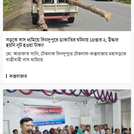
সড়কে বাস থামিয়ে দিনদুপুরে ডাকাতির ঘটনায় গ্রেপ্তার ২, উদ্ধার
হয়নি লুট হওয়া টাকা!
মো. আরাফাত সানি, টেকনাফ দিনদুপুরে টেকনাফ-কক্সবাজার মহাসড়কে
যাত্রীবাহী বাস থামিয়ে
কক্সবাজার