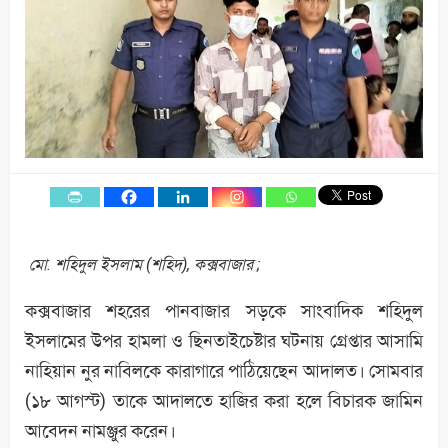
মো. শহিদুল ইসলাম (শহিদ), কক্সবাজার ;
কক্সবাজার শহরের পানবাজার সড়কে সাংবাদিক শহিদুল
ইসলামের উপর হামলা ও ছিনতাইচেষ্টার ঘটনায় গ্রেপ্তার আসামি
নাহিয়ান নুর নাবিলকে কারাগারে পাঠিয়েছেন আদালত। সোমবার
(১৮ আগস্ট) তাকে আদালতে হাজির করা হলে বিচারক জামিন
আবেদন নামঞ্জুর করেন।